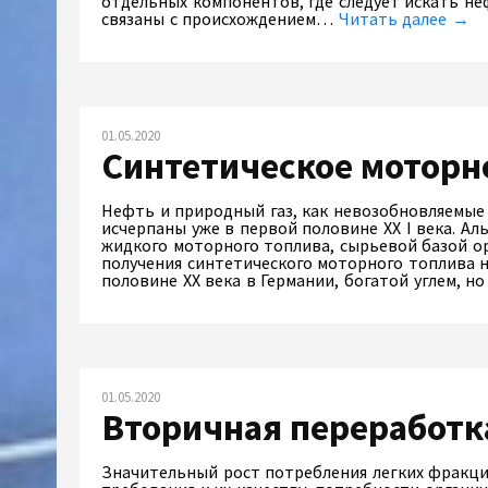
отдельных компонентов, где следует искать не
связаны с происхождением…
Читать далее →
01.05.2020
Синтетическое моторн
Нефть и природный газ, как невозобновляемые
исчерпаны уже в первой половине XX I века. А
жидкого моторного топлива, сырьевой базой ор
получения синтетического моторного топлива н
половине XX века в Германии, богатой углем, н
01.05.2020
Вторичная переработк
Значительный рост потребления легких фракци