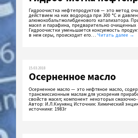
Гидроочистка нефтепродуктов — это метод оч
действием на них водорода при 300 °С и давл
алюмокобальтмолибденового катализатора. При
масел и парафина, предварительно очищенных 
Гидроочистки уменьшается коксуемость продук
в нем серы, происходит его…
Читать далее →
15.03.2018
Осерненное масло
Осерненное масло — это нефтяное масло, соде
трансмиссионным маслам для ускорения прираб
свойств масел; компонент некоторых смазочно
Автор: И.Л.Кнунянц Источник: Химический энцик
источнике: 1983г