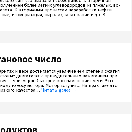
ческого синтеза вызвали необходимость вторичной
получением более легких углеводородов из тяжелых, во-
келета. К вторичным процессам переработки нефти
ание, изомеризация, пиролиз, коксование и др. В…
тановое число
ритах и весе достигается увеличением степени сжатия
актовых двигателях с принудительным зажиганием при
ция — чрезмерно быстрое воспламенение смеси. Это
ому износу мотора. Мотор «стучит». На практике это
низкого качества…
Читать далее →
родуктов