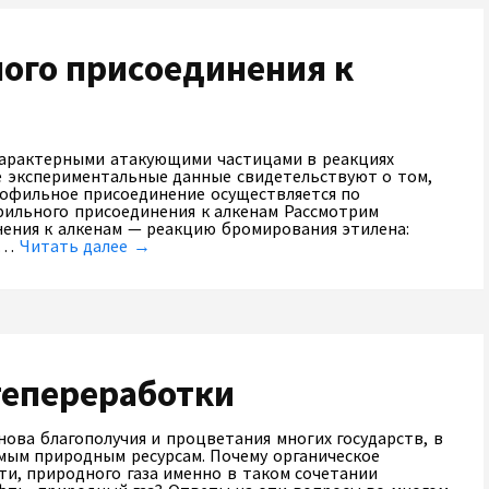
ого присоединения к
характерными атакующими частицами в реакциях
ые экспериментальные данные свидетельствуют о том,
рофильное присоединение осуществляется по
фильного присоединения к алкенам Рассмотрим
ения к алкенам — реакцию бромирования этилена:
ии…
Читать далее →
тепереработки
ова благополучия и процветания многих государств, в
емым природным ресурсам. Почему органическое
и, природного газа именно в таком сочетании