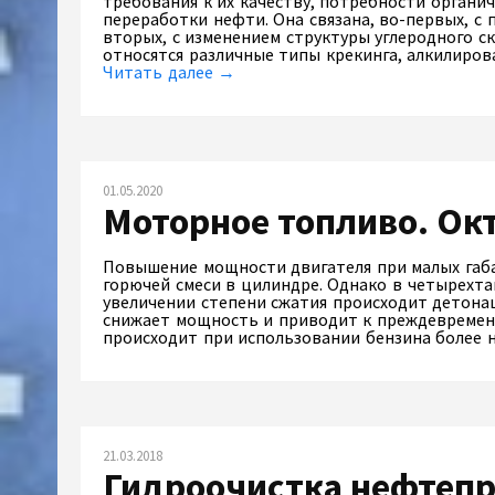
требования к их качеству, потребности органи
переработки нефти. Она связана, во-первых, с 
вторых, с изменением структуры углеродного с
относятся различные типы крекинга, алкилиров
Читать далее →
01.05.2020
Моторное топливо. Ок
Повышение мощности двигателя при малых габа
горючей смеси в цилиндре. Однако в четырехт
увеличении степени сжатия происходит детона
снижает мощность и приводит к преждевременн
происходит при использовании бензина более 
21.03.2018
Гидроочистка нефтеп