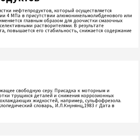
истки нефтепродуктов, который осуществляется
ении 4 МПа в присутствии алюмоникельмолибденового или
меняется главным образом для доочистки смазочных
селективными растворителями. В результате
та, повышается его стабильность, снижается содержание
ржащее свободную серу. Присадка к моторным и
отки трущихся деталей и снижения коррозионных
-охлаждающих жидкостей, например, сульфофрезола.
лопедический словарь, И.Л.Кнунянц,1983 г Дата в