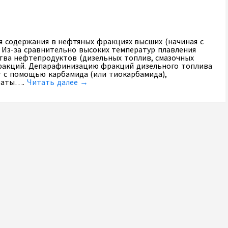
 содержания в нефтяных фракциях высших (начиная с
 Из-за сравнительно высоких температур плавления
тва нефтепродуктов (дизельных топлив, смазочных
 фракций. Депарафинизацию фракций дизельного топлива
т с помощью карбамида (или тиокарбамида),
траты….
Читать далее →