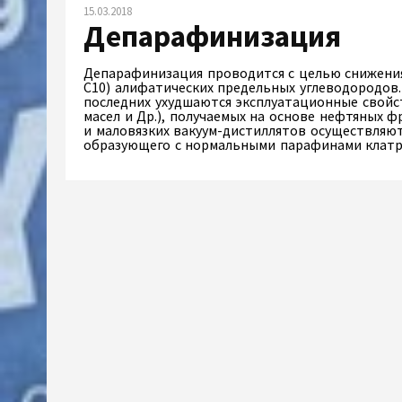
15.03.2018
Депарафинизация
Депарафинизация проводится с целью снижения
С10) алифатических предельных углеводородов.
последних ухудшаются эксплуатационные свойс
масел и Др.), получаемых на основе нефтяных
и маловязких вакуум-дистиллятов осуществляю
образующего с нормальными парафинами кла