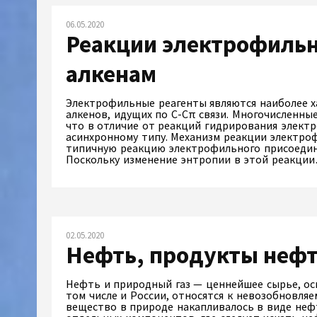
06.05.2020
Реакции электрофильн
алкенам
Электрофильные реагенты являются наиболее 
алкенов, идущих по С-Сπ связи. Многочисленн
что в отличие от реакций гидрирования элект
асинхронному типу. Механизм реакции электро
типичную реакцию электрофильного присоедин
Поскольку изменение энтропии в этой реакц
02.05.2020
Нефть, продукты неф
Нефть и природный газ — ценнейшее сырье, осн
том числе и России, относятся к невозобновля
вещество в природе накапливалось в виде нефт