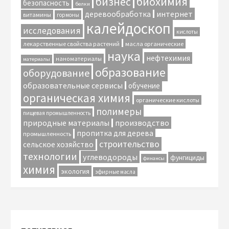
биохимия
бизнес
безопасность
белки
интернет
деревообработка
витамины
гормоны
калейдоскоп
исследования
кислоты
лекарственные свойства растений
масла органические
наука
нефтехимия
наноматериалы
материалы
образование
оборудование
образовательные сервисы
обучение
органическая химия
органические кислоты
полимеры
пищевая промышленность
природные материалы
производство
пропитка для дерева
промышленность
строительство
сельское хозяйство
технологии
углеводороды
фунгициды
финансы
химия
экология
эфирные масла