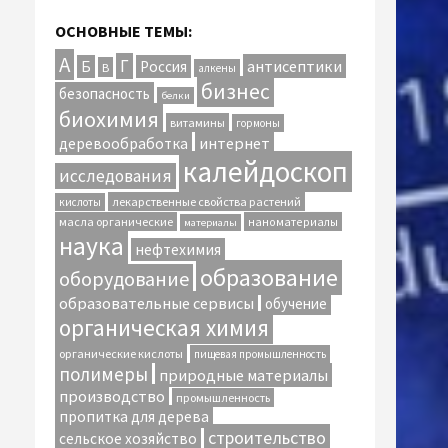
ОСНОВНЫЕ ТЕМЫ:
А
Г
антисептики
Б
Россия
В
алкены
бизнес
безопасность
белки
биохимия
витамины
гормоны
интернет
деревообработка
калейдоскоп
исследования
лекарственные свойства растений
кислоты
масла органические
наноматериалы
материалы
наука
нефтехимия
образование
оборудование
образовательные сервисы
обучение
органическая химия
органические кислоты
пищевая промышленность
полимеры
природные материалы
производство
промышленность
пропитка для дерева
строительство
сельское хозяйство