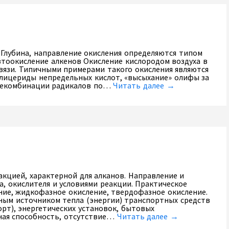
. Глубина, направление окисления определяются типом
втоокисление алкенов Окисление кислородом воздуха в
вязи. Типичными примерами такого окисления являются
лицериды непредельных кислот, «высыхание» олифы за
 рекомбинации радикалов по…
Читать далее →
акцией, характерной для алканов. Направление и
а, окислителя и условиями реакции. Практическое
ние, жидкофазное окисление, твердофазное окисление.
ным источником тепла (энергии) транспортных средств
рт), энергетических установок, бытовых
ная способность, отсутствие…
Читать далее →