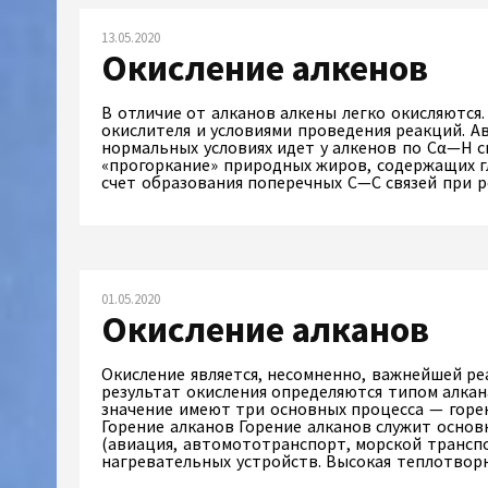
13.05.2020
Окисление алкенов
В отличие от алканов алкены легко окисляются
окислителя и условиями проведения реакций. А
нормальных условиях идет у алкенов по Сα—Н с
«прогоркание» природных жиров, содержащих г
счет образования поперечных С—С связей при
01.05.2020
Окисление алканов
Окисление является, несомненно, важнейшей ре
результат окисления определяются типом алкан
значение имеют три основных процесса — горе
Горение алканов Горение алканов служит основ
(авиация, автомототранспорт, морской транспо
нагревательных устройств. Высокая теплотвор