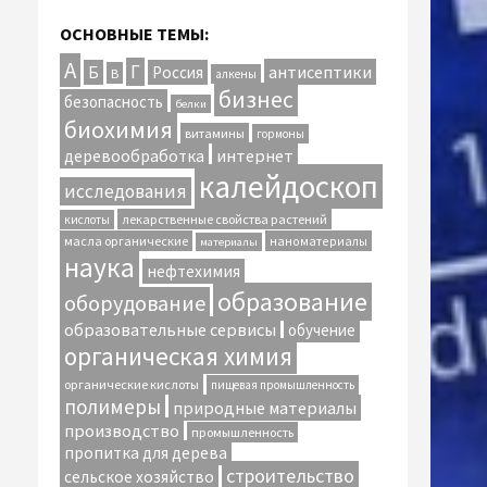
ОСНОВНЫЕ ТЕМЫ:
А
Г
антисептики
Б
Россия
В
алкены
бизнес
безопасность
белки
биохимия
витамины
гормоны
интернет
деревообработка
калейдоскоп
исследования
лекарственные свойства растений
кислоты
масла органические
наноматериалы
материалы
наука
нефтехимия
образование
оборудование
образовательные сервисы
обучение
органическая химия
органические кислоты
пищевая промышленность
полимеры
природные материалы
производство
промышленность
пропитка для дерева
строительство
сельское хозяйство