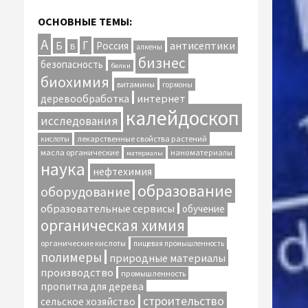
ОСНОВНЫЕ ТЕМЫ:
А
Г
антисептики
Б
Россия
В
алкены
бизнес
безопасность
белки
биохимия
витамины
гормоны
интернет
деревообработка
калейдоскоп
исследования
лекарственные свойства растений
кислоты
масла органические
наноматериалы
материалы
наука
нефтехимия
образование
оборудование
образовательные сервисы
обучение
органическая химия
органические кислоты
пищевая промышленность
полимеры
природные материалы
производство
промышленность
пропитка для дерева
строительство
сельское хозяйство