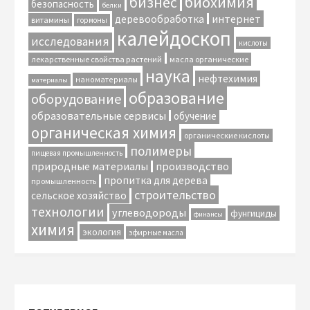
биохимия
бизнес
безопасность
белки
интернет
деревообработка
витамины
гормоны
калейдоскоп
исследования
кислоты
лекарственные свойства растений
масла органические
наука
нефтехимия
наноматериалы
материалы
образование
оборудование
образовательные сервисы
обучение
органическая химия
органические кислоты
полимеры
пищевая промышленность
природные материалы
производство
пропитка для дерева
промышленность
строительство
сельское хозяйство
технологии
углеводороды
фунгициды
финансы
химия
экология
эфирные масла