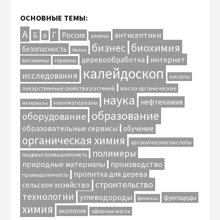
ОСНОВНЫЕ ТЕМЫ:
А
Г
антисептики
Б
Россия
В
алкены
биохимия
бизнес
безопасность
белки
интернет
деревообработка
витамины
гормоны
калейдоскоп
исследования
кислоты
лекарственные свойства растений
масла органические
наука
нефтехимия
наноматериалы
материалы
образование
оборудование
образовательные сервисы
обучение
органическая химия
органические кислоты
полимеры
пищевая промышленность
природные материалы
производство
пропитка для дерева
промышленность
строительство
сельское хозяйство
технологии
углеводороды
фунгициды
финансы
химия
экология
эфирные масла