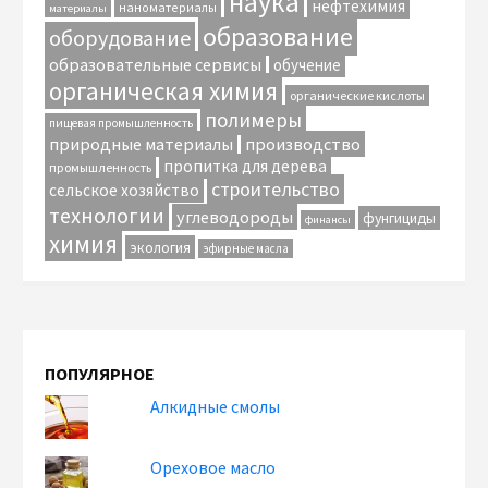
наука
нефтехимия
наноматериалы
материалы
образование
оборудование
образовательные сервисы
обучение
органическая химия
органические кислоты
полимеры
пищевая промышленность
природные материалы
производство
пропитка для дерева
промышленность
строительство
сельское хозяйство
технологии
углеводороды
фунгициды
финансы
химия
экология
эфирные масла
ПОПУЛЯРНОЕ
Алкидные смолы
Ореховое масло