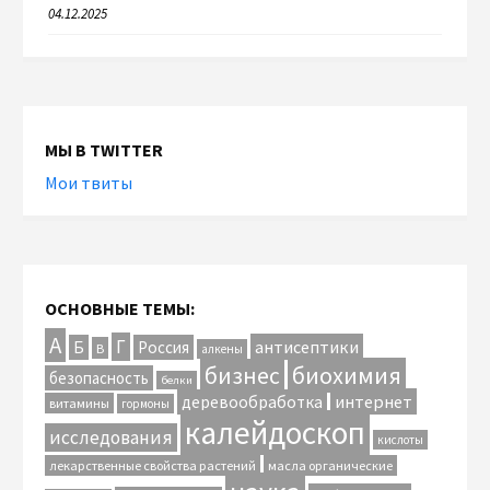
04.12.2025
МЫ В TWITTER
Мои твиты
ОСНОВНЫЕ ТЕМЫ:
А
Г
антисептики
Б
Россия
В
алкены
биохимия
бизнес
безопасность
белки
интернет
деревообработка
витамины
гормоны
калейдоскоп
исследования
кислоты
лекарственные свойства растений
масла органические