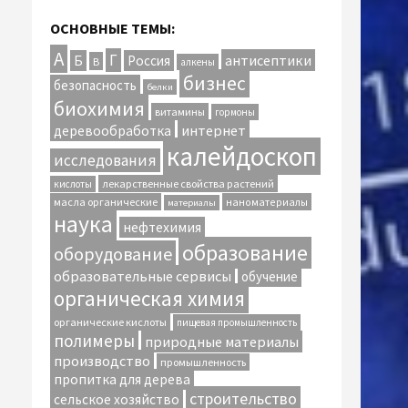
ОСНОВНЫЕ ТЕМЫ:
А
Г
антисептики
Б
Россия
В
алкены
бизнес
безопасность
белки
биохимия
витамины
гормоны
интернет
деревообработка
калейдоскоп
исследования
лекарственные свойства растений
кислоты
масла органические
наноматериалы
материалы
наука
нефтехимия
образование
оборудование
образовательные сервисы
обучение
органическая химия
органические кислоты
пищевая промышленность
полимеры
природные материалы
производство
промышленность
пропитка для дерева
строительство
сельское хозяйство