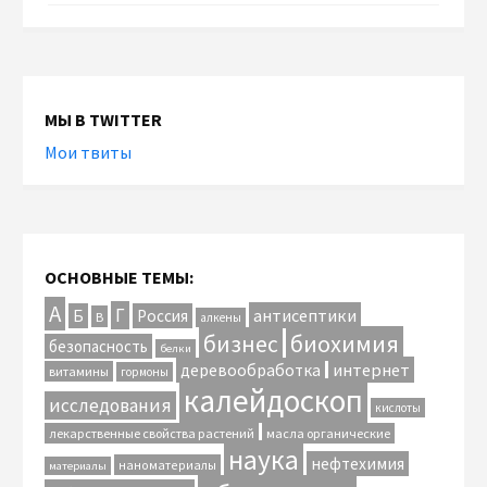
МЫ В TWITTER
Мои твиты
ОСНОВНЫЕ ТЕМЫ:
А
Г
антисептики
Б
Россия
В
алкены
биохимия
бизнес
безопасность
белки
интернет
деревообработка
витамины
гормоны
калейдоскоп
исследования
кислоты
лекарственные свойства растений
масла органические
наука
нефтехимия
наноматериалы
материалы