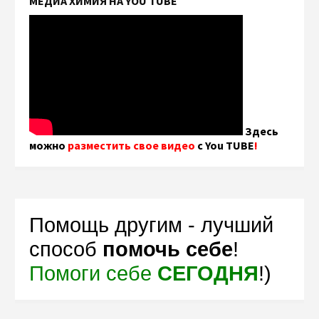
МЕДИА ХИМИЯ НА YOU TUBE
Здесь
можно
разместить свое видео
с You TUBE
!
Помощь другим - лучший
способ
помочь себе
!
Помоги себе
СЕГОДНЯ
!)