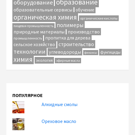
образование
оборудование
образовательные сервисы
обучение
органическая химия
органические кислоты
полимеры
пищевая промышленность
природные материалы
производство
пропитка для дерева
промышленность
строительство
сельское хозяйство
технологии
углеводороды
фунгициды
финансы
химия
экология
эфирные масла
ПОПУЛЯРНОЕ
Алкидные смолы
Ореховое масло