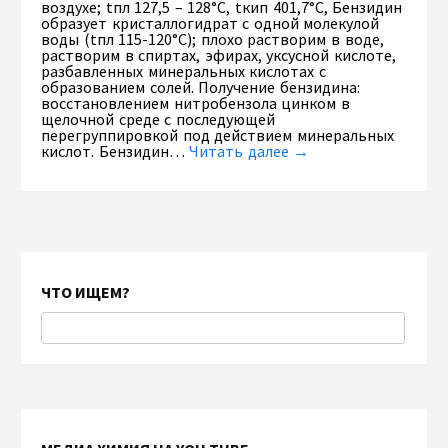
воздухе; tпл 127,5 – 128°С, tкип 401,7°С, Бензидин
образует кристаллогидрат с одной молекулой
воды (tпл 115-120°С); плохо растворим в воде,
растворим в спиртах, эфирах, уксусной кислоте,
разбавленных минеральных кислотах с
образованием солей. Получение бензидина:
восстановлением нитробензола цинком в
щелочной среде с последующей
перегруппировкой под действием минеральных
кислот. Бензидин…
Читать далее →
ЧТО ИЩЕМ?