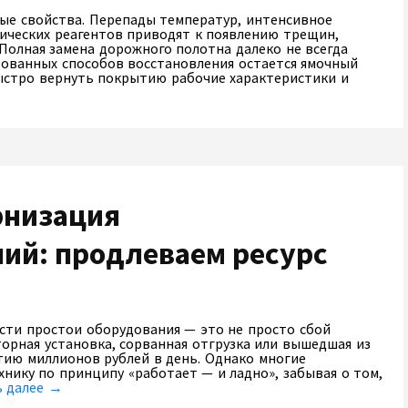
ые свойства. Перепады температур, интенсивное
мических реагентов приводят к появлению трещин,
Полная замена дорожного полотна далеко не всегда
бованных способов восстановления остается ямочный
ыстро вернуть покрытию рабочие характеристики и
рнизация
ий: продлеваем ресурс
ти простои оборудования — это не просто сбой
торная установка, сорванная отгрузка или вышедшая из
тию миллионов рублей в день. Однако многие
нику по принципу «работает — и ладно», забывая о том,
ь далее →