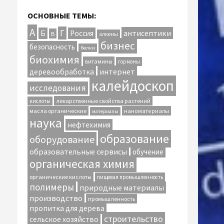
ОСНОВНЫЕ ТЕМЫ:
А
Г
антисептики
Б
Россия
В
алкены
бизнес
безопасность
белки
биохимия
витамины
гормоны
интернет
деревообработка
калейдоскоп
исследования
лекарственные свойства растений
кислоты
масла органические
наноматериалы
материалы
наука
нефтехимия
образование
оборудование
образовательные сервисы
обучение
органическая химия
органические кислоты
пищевая промышленность
полимеры
природные материалы
производство
промышленность
пропитка для дерева
строительство
сельское хозяйство