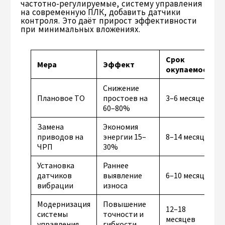
частотно-регулируемые, систему управления
на современную ПЛК, добавить датчики
контроля. Это даёт прирост эффективности
при минимальных вложениях.
Срок
Мера
Эффект
окупаемости
Снижение
Плановое ТО
простоев на
3–6 месяцев
60–80%
Замена
Экономия
приводов на
энергии 15–
8–14 месяцев
ЧРП
30%
Установка
Раннее
датчиков
выявление
6–10 месяцев
вибрации
износа
Модернизация
Повышение
12–18
системы
точности и
месяцев
управления
гибкости