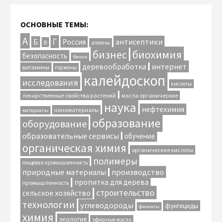
ОСНОВНЫЕ ТЕМЫ:
А
Г
антисептики
Б
Россия
В
алкены
биохимия
бизнес
безопасность
белки
интернет
деревообработка
витамины
гормоны
калейдоскоп
исследования
кислоты
лекарственные свойства растений
масла органические
наука
нефтехимия
наноматериалы
материалы
образование
оборудование
образовательные сервисы
обучение
органическая химия
органические кислоты
полимеры
пищевая промышленность
природные материалы
производство
пропитка для дерева
промышленность
строительство
сельское хозяйство
технологии
углеводороды
фунгициды
финансы
химия
экология
эфирные масла