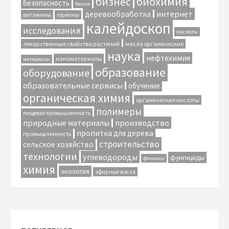
биохимия
бизнес
безопасность
белки
интернет
деревообработка
витамины
гормоны
калейдоскоп
исследования
кислоты
лекарственные свойства растений
масла органические
наука
нефтехимия
наноматериалы
материалы
образование
оборудование
образовательные сервисы
обучение
органическая химия
органические кислоты
полимеры
пищевая промышленность
природные материалы
производство
пропитка для дерева
промышленность
строительство
сельское хозяйство
технологии
углеводороды
фунгициды
финансы
химия
экология
эфирные масла