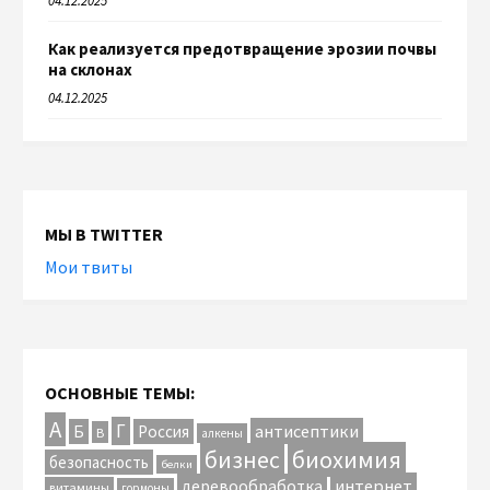
04.12.2025
Как реализуется предотвращение эрозии почвы
на склонах
04.12.2025
МЫ В TWITTER
Мои твиты
ОСНОВНЫЕ ТЕМЫ:
А
Г
антисептики
Б
Россия
В
алкены
биохимия
бизнес
безопасность
белки
интернет
деревообработка
витамины
гормоны