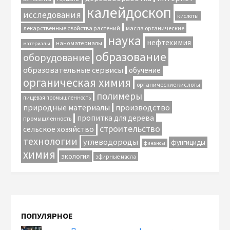
калейдоскоп
исследования
кислоты
лекарственные свойства растений
масла органические
наука
нефтехимия
наноматериалы
материалы
образование
оборудование
образовательные сервисы
обучение
органическая химия
органические кислоты
полимеры
пищевая промышленность
природные материалы
производство
пропитка для дерева
промышленность
строительство
сельское хозяйство
технологии
углеводороды
фунгициды
финансы
химия
экология
эфирные масла
ПОПУЛЯРНОЕ