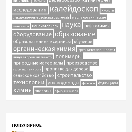
интернет
деревообработка
витамины
гормоны
калейдоскоп
исследования
кислоты
лекарственные свойства растений
масла органические
наука
нефтехимия
наноматериалы
материалы
образование
оборудование
образовательные сервисы
обучение
органическая химия
органические кислоты
полимеры
пищевая промышленность
природные материалы
производство
пропитка для дерева
промышленность
строительство
сельское хозяйство
технологии
углеводороды
фунгициды
финансы
химия
экология
эфирные масла
ПОПУЛЯРНОЕ