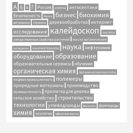
А
Г
антисептики
Б
Россия
В
алкены
биохимия
бизнес
безопасность
белки
интернет
деревообработка
витамины
гормоны
калейдоскоп
исследования
кислоты
лекарственные свойства растений
масла органические
наука
нефтехимия
наноматериалы
материалы
образование
оборудование
образовательные сервисы
обучение
органическая химия
органические кислоты
полимеры
пищевая промышленность
природные материалы
производство
пропитка для дерева
промышленность
строительство
сельское хозяйство
технологии
углеводороды
фунгициды
финансы
химия
экология
эфирные масла