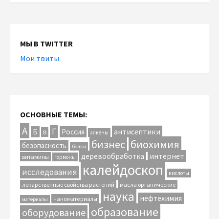
МЫ В TWITTER
Мои твиты
ОСНОВНЫЕ ТЕМЫ:
А
Г
антисептики
Б
Россия
В
алкены
биохимия
бизнес
безопасность
белки
интернет
деревообработка
витамины
гормоны
калейдоскоп
исследования
кислоты
лекарственные свойства растений
масла органические
наука
нефтехимия
наноматериалы
материалы
образование
оборудование