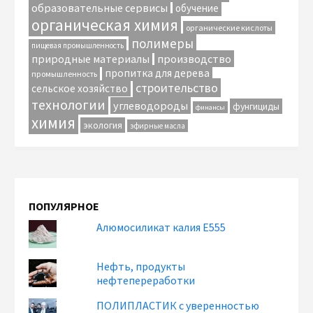
образовательные сервисы
обучение
органическая химия
органические кислоты
полимеры
пищевая промышленность
природные материалы
производство
пропитка для дерева
промышленность
строительство
сельское хозяйство
технологии
углеводороды
фунгициды
финансы
химия
экология
эфирные масла
ПОПУЛЯРНОЕ
Алюмосиликат калия Е555
Нефть, продукты
нефтепереработки
ПОЛИПЛАСТИК с уверенностью