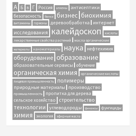
А
Г
антисептики
Б
Россия
В
алкены
биохимия
бизнес
безопасность
белки
интернет
деревообработка
витамины
гормоны
калейдоскоп
исследования
кислоты
лекарственные свойства растений
масла органические
наука
нефтехимия
наноматериалы
материалы
образование
оборудование
образовательные сервисы
обучение
органическая химия
органические кислоты
полимеры
пищевая промышленность
природные материалы
производство
пропитка для дерева
промышленность
строительство
сельское хозяйство
технологии
углеводороды
фунгициды
финансы
химия
экология
эфирные масла