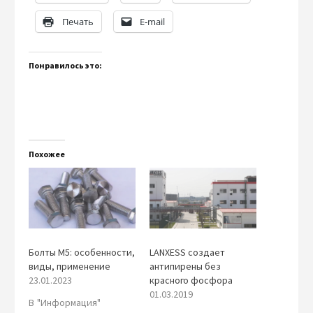
Печать
E-mail
Понравилось это:
Похожее
Болты М5: особенности,
LANXESS создает
виды, применение
антипирены без
23.01.2023
красного фосфора
01.03.2019
В "Информация"