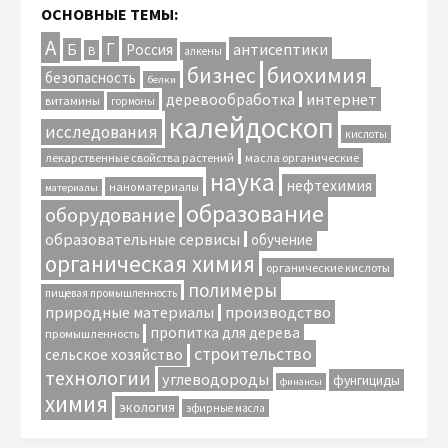
ОСНОВНЫЕ ТЕМЫ:
А
Г
антисептики
Б
Россия
В
алкены
биохимия
бизнес
безопасность
белки
интернет
деревообработка
витамины
гормоны
калейдоскоп
исследования
кислоты
лекарственные свойства растений
масла органические
наука
нефтехимия
наноматериалы
материалы
образование
оборудование
образовательные сервисы
обучение
органическая химия
органические кислоты
полимеры
пищевая промышленность
природные материалы
производство
пропитка для дерева
промышленность
строительство
сельское хозяйство
технологии
углеводороды
фунгициды
финансы
химия
экология
эфирные масла