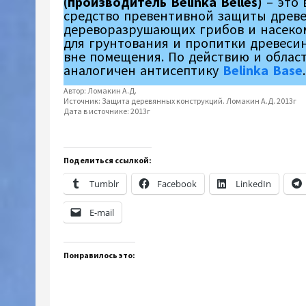
(производитель Belinka Belles)
– это 
средство превентивной защиты древ
дереворазрушающих грибов и насеко
для грунтования и пропитки древеси
вне помещения. По действию и облас
аналогичен антисептику
Belinka Base
Автор:
Ломакин А.Д.
Источник:
Защита деревянных конструкций. Ломакин А.Д. 2013г
Дата в источнике:
2013г
Поделиться ссылкой:
Tumblr
Facebook
LinkedIn
E-mail
Понравилось это: