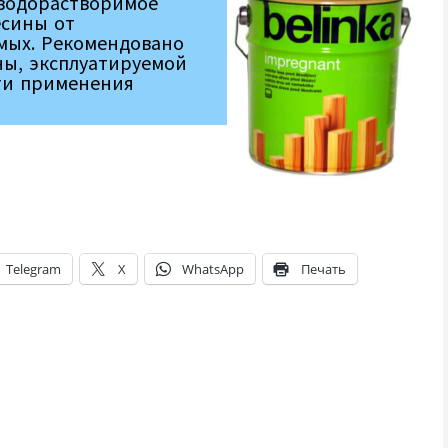
водорастворимое
есины от
мых. Рекомендовано
ны, эксплуатируемой
ти применения
.
Telegram
X
WhatsApp
Печать