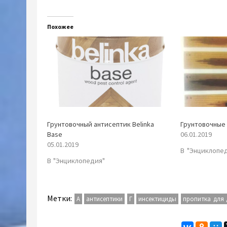
Похожее
Грунтовочный антисептик Belinka
Грунтовочные
Base
06.01.2019
05.01.2019
В "Энциклопе
В "Энциклопедия"
Метки:
А
антисептики
Г
инсектициды
пропитка для 