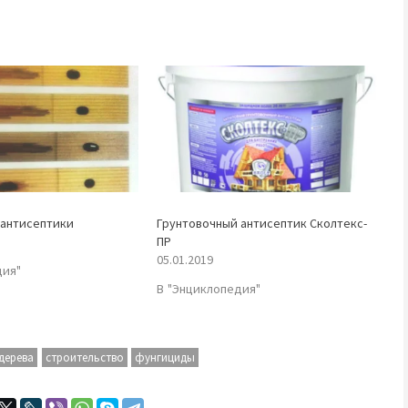
 антисептики
Грунтовочный антисептик Сколтекс-
ПР
05.01.2019
дия"
В "Энциклопедия"
дерева
строительство
фунгициды