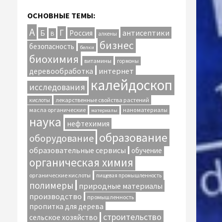
ОСНОВНЫЕ ТЕМЫ:
А
Г
антисептики
Б
Россия
В
алкены
бизнес
безопасность
белки
биохимия
витамины
гормоны
интернет
деревообработка
калейдоскоп
исследования
лекарственные свойства растений
кислоты
масла органические
наноматериалы
материалы
наука
нефтехимия
образование
оборудование
образовательные сервисы
обучение
органическая химия
органические кислоты
пищевая промышленность
полимеры
природные материалы
производство
промышленность
пропитка для дерева
строительство
сельское хозяйство