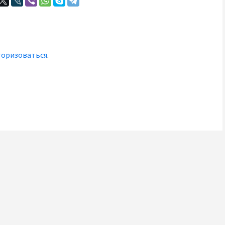
торизоваться
.