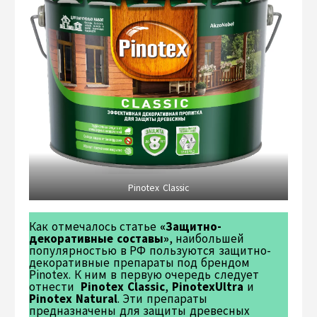
Pinotex Classic
Как отмечалось статье
«Защитно-
декоративные составы»
, наибольшей
популярностью в РФ пользуются защитно-
декоративные препараты под брендом
Pinotex. К ним в первую очередь следует
отнести
Pinotex Classic
,
PinotexUltra
и
Pinotex Natural
. Эти препараты
предназначены для защиты древесных