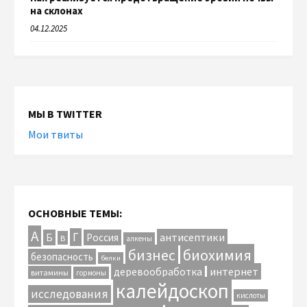
на склонах
04.12.2025
МЫ В TWITTER
Мои твиты
ОСНОВНЫЕ ТЕМЫ:
А
Г
антисептики
Б
Россия
В
алкены
биохимия
бизнес
безопасность
белки
интернет
деревообработка
витамины
гормоны
калейдоскоп
исследования
кислоты