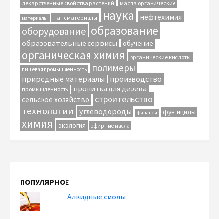
лекарственные свойства растений
масла органические
наука
нефтехимия
наноматериалы
материалы
образование
оборудование
образовательные сервисы
обучение
органическая химия
органические кислоты
полимеры
пищевая промышленность
природные материалы
производство
пропитка для дерева
промышленность
строительство
сельское хозяйство
технологии
углеводороды
фунгициды
финансы
химия
экология
эфирные масла
ПОПУЛЯРНОЕ
Алкидные смолы