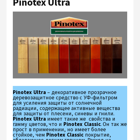
Pinotex Ultra
Pinotex Ultra
– декоративное прозрачное
деревозащитное средство с УФ-фильтром
для усиления защиты от солнечной
радиации, содержащее активные вещества
для защиты от плесени, синевы и гнили.
Pinotex Ultra
имеет такие же свойства и
гамму цветов, что и
Pinotex Classic
. Он так же
прост в применении, но имеет более
стойкое, чем
Pinotex Classic
покрытие,