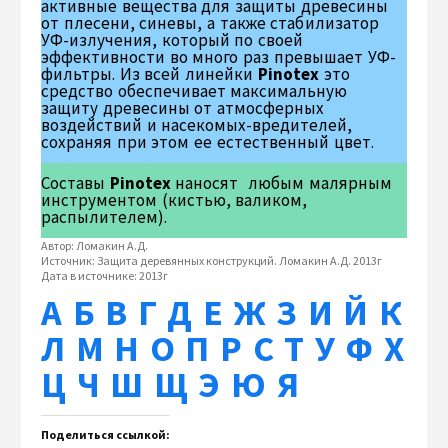
активные вещества для защиты древесины
от плесени, синевы, а также стабилизатор
УФ-излучения, который по своей
эффективности во много раз превышает УФ-
фильтры. Из всей линейки
Pinotex
это
средство обеспечивает максимальную
защиту древесины от атмосферных
воздействий и насекомых-вредителей,
сохраняя при этом ее естественный цвет.
Составы
Pinotex
наносят любым малярным
инструментом (кистью, валиком,
распылителем).
Автор:
Ломакин А.Д.
Источник:
Защита деревянных конструкций. Ломакин А.Д. 2013г
Дата в источнике:
2013г
А
Б
В
Г
Д
Е
Ж
З
И
Й
К
Л
М
Н
О
П
Р
С
Т
У
Ф
Х
Ц
Ч
Ш
Щ
Э
Ю
Я
Поделиться ссылкой: