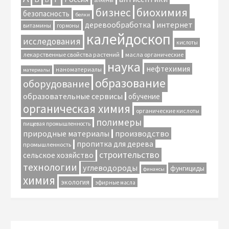
алкены
биохимия
бизнес
безопасность
белки
интернет
деревообработка
витамины
гормоны
калейдоскоп
исследования
кислоты
лекарственные свойства растений
масла органические
наука
нефтехимия
наноматериалы
материалы
образование
оборудование
образовательные сервисы
обучение
органическая химия
органические кислоты
полимеры
пищевая промышленность
природные материалы
производство
пропитка для дерева
промышленность
строительство
сельское хозяйство
технологии
углеводороды
фунгициды
финансы
химия
экология
эфирные масла