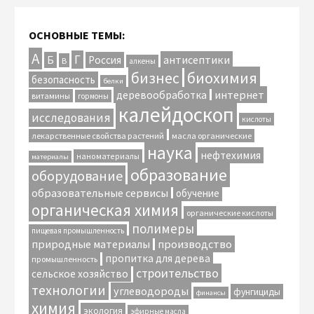
ОСНОВНЫЕ ТЕМЫ:
А
Г
антисептики
Б
Россия
В
алкены
биохимия
бизнес
безопасность
белки
интернет
деревообработка
витамины
гормоны
калейдоскоп
исследования
кислоты
лекарственные свойства растений
масла органические
наука
нефтехимия
наноматериалы
материалы
образование
оборудование
образовательные сервисы
обучение
органическая химия
органические кислоты
полимеры
пищевая промышленность
природные материалы
производство
пропитка для дерева
промышленность
строительство
сельское хозяйство
технологии
углеводороды
фунгициды
финансы
химия
экология
эфирные масла