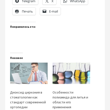
Telegram
X
WhatsApp
Печать
E-mail
Понравилось это:
Похожее
Диоксид циркония в
Особенности
стоматологии как
полиамида для литья и
стандарт современной
области его
ортопедии
применения