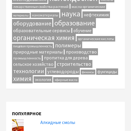
лекарственные свойства растений
масла органические
наука
нефтехимия
наноматериалы
материалы
образование
оборудование
образовательные сервисы
обучение
органическая химия
органические кислоты
полимеры
пищевая промышленность
природные материалы
производство
пропитка для дерева
промышленность
строительство
сельское хозяйство
технологии
углеводороды
фунгициды
финансы
химия
экология
эфирные масла
ПОПУЛЯРНОЕ
Алкидные смолы