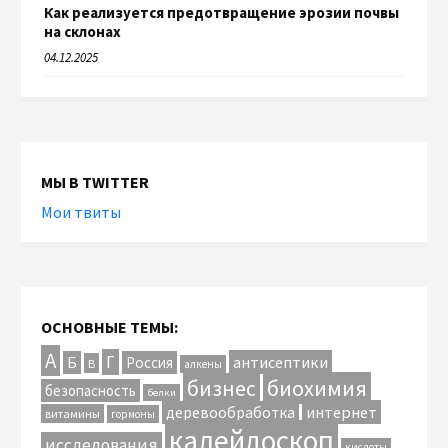
Как реализуется предотвращение эрозии почвы
на склонах
04.12.2025
МЫ В TWITTER
Мои твиты
ОСНОВНЫЕ ТЕМЫ:
А
Г
антисептики
Б
Россия
В
алкены
биохимия
бизнес
безопасность
белки
интернет
деревообработка
витамины
гормоны
калейдоскоп
исследования
кислоты