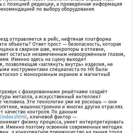
ть с позицией редакции, а приведённая информация
рекомендацией по выбору оборудования.
поезд отправляется в рейс, нефтяная платформа
эти объекты? Ответ прост — безопасность, которая
ещина в сварном шве, микропоры в отливке,
ожет остаться незамеченным невооружённым глазом,
иям. Именно здесь на сцену выходит
, позволяющая «заглянуть внутрь» изделия, не
вными инструментами специалиста по НК были
ектоскоп с монохромным экраном и магнитный
тразвук с фазированными решётками создаёт
туры металла, а искусственный интеллект
 человека. Эти технологии уже не роскошь — они
ргетике, машиностроении и многих других отраслях.
ет качество контроля. По данным
/index.shtml
, ключевой фактор —
онимает физику процесса, умеет интерпретировать
я. Именно поэтому освоение современных методик
вык, а конкурентное преимущество на рынке труда.