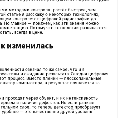
ыми методами контроля, растёт быстрее, чем
ой статье я расскажу о некоторых технологиях,
ющем контроле: от цифровой радиографии до
а. Но главное — покажем, как эти знания можно
компетенцию. Потому что технологии развиваются
тать, всегда в цене.
ак изменилась
шленности означал то же самое, что и в
реактивы и ожидание результата. Сегодня цифровая
тот процесс. Вместо плёнки — плоскопанельные
нитор компьютера, а результат появляется за
чи проходят через объект, и их интенсивность
териала и наличия дефектов. Но если раньше
тельном слое, то теперь детектор преобразует
о удобнее — это качественно другой уровень