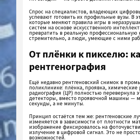
Спрос на специалистов, владеющих цифров
успевают готовить их профильные вузы. В эт
которые меняют правила игры в неразруша
систем на основе искусственного интеллект
превратить в реальную профессиональную 
стремительно, а люди, умеющие с ними рабо
От плёнки к пикселю: к
рентгенография
Ещё недавно рентгеновский снимок в промы
поликлинике: плёнка, проявка, химические 
радиография (ЦР) полностью перевернула э
детекторы, вместо проявочной машины — мо
секунды, а не минуты.
Принцип остаётся тем же: рентгеновские лу
изменяется в зависимости от плотности ма
изображение фиксировалось на фоточувстви
излучение в цифровой сигнал. Это не прост
возможностей.