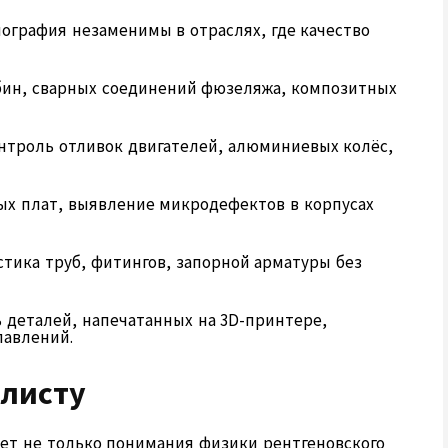
графия незаменимы в отраслях, где качество
бин, сварных соединений фюзеляжа, композитных
нтроль отливок двигателей, алюминиевых колёс,
ых плат, выявление микродефектов в корпусах
тика труб, фитингов, запорной арматуры без
 деталей, напечатанных на 3D-принтере,
лавлений.
алисту
ует не только понимания физики рентгеновского