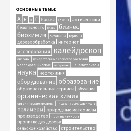
ОСНОВНЫЕ ТЕМЫ:
А
Г
антисептики
Б
Россия
В
алкены
бизнес
безопасность
белки
биохимия
витамины
гормоны
интернет
деревообработка
калейдоскоп
исследования
лекарственные свойства растений
кислоты
масла органические
наноматериалы
материалы
наука
нефтехимия
образование
оборудование
образовательные сервисы
обучение
органическая химия
органические кислоты
пищевая промышленность
полимеры
природные материалы
производство
промышленность
пропитка для дерева
строительство
сельское хозяйство