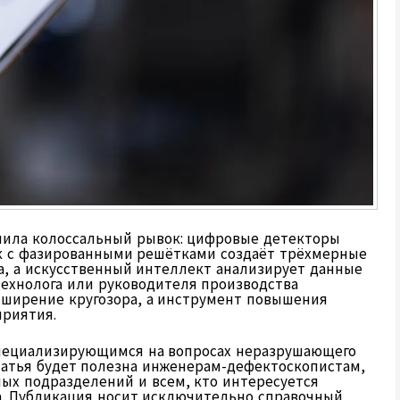
ршила колоссальный рывок: цифровые детекторы
ук с фазированными решётками создаёт трёхмерные
, а искусственный интеллект анализирует данные
технолога или руководителя производства
сширение кругозора, а инструмент повышения
приятия.
пециализирующимся на вопросах неразрушающего
татья будет полезна инженерам-дефектоскопистам,
ых подразделений и всем, кто интересуется
. Публикация носит исключительно справочный