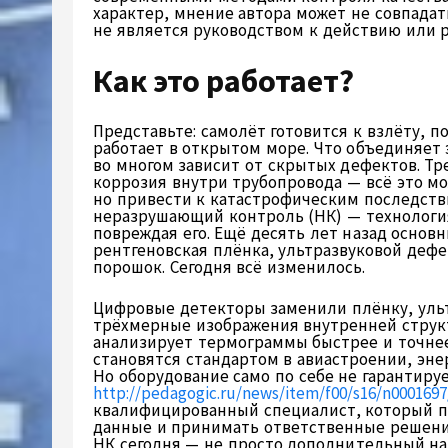
характер, мнение автора может не совпада
не является руководством к действию или 
Как это работает?
Представьте: самолёт готовится к взлёту, 
работает в открытом море. Что объединяет 
во многом зависит от скрытых дефектов. Тр
коррозия внутри трубопровода — всё это м
но привести к катастрофическим последств
неразрушающий контроль (НК) — технология
повреждая его. Ещё десять лет назад осно
рентгеновская плёнка, ультразвуковой деф
порошок. Сегодня всё изменилось.
Цифровые детекторы заменили плёнку, уль
трёхмерные изображения внутренней струк
анализирует термограммы быстрее и точнее
становятся стандартом в авиастроении, эне
Но оборудование само по себе не гарантиру
http://pedagogic.ru/news/item/f00/s16/n0001697
квалифицированный специалист, который п
данные и принимать ответственные решени
НК сегодня — не просто дополнительный на