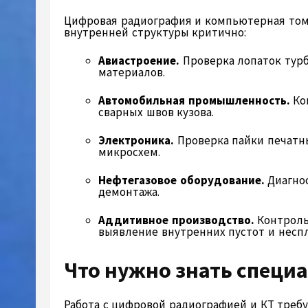
Цифровая радиография и компьютерная томо
внутренней структуры критично:
Авиастроение.
Проверка лопаток тур
материалов.
Автомобильная промышленность.
Ко
сварных швов кузова.
Электроника.
Проверка пайки печатн
микросхем.
Нефтегазовое оборудование.
Диагнос
демонтажа.
Аддитивное производство.
Контроль
выявление внутренних пустот и несп
Что нужно знать специ
Работа с цифровой радиографией и КТ треб