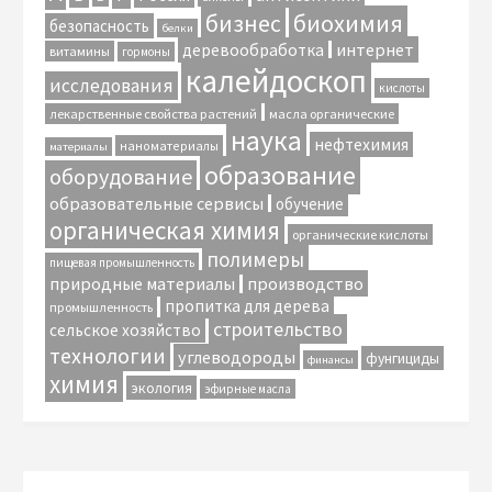
биохимия
бизнес
безопасность
белки
интернет
деревообработка
витамины
гормоны
калейдоскоп
исследования
кислоты
лекарственные свойства растений
масла органические
наука
нефтехимия
наноматериалы
материалы
образование
оборудование
образовательные сервисы
обучение
органическая химия
органические кислоты
полимеры
пищевая промышленность
природные материалы
производство
пропитка для дерева
промышленность
строительство
сельское хозяйство
технологии
углеводороды
фунгициды
финансы
химия
экология
эфирные масла