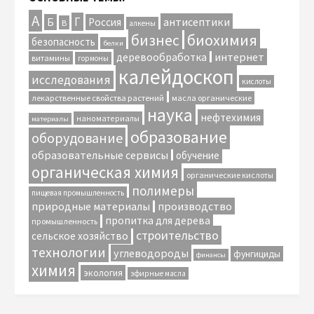
А
Г
антисептики
Б
Россия
В
алкены
биохимия
бизнес
безопасность
белки
интернет
деревообработка
витамины
гормоны
калейдоскоп
исследования
кислоты
лекарственные свойства растений
масла органические
наука
нефтехимия
наноматериалы
материалы
образование
оборудование
образовательные сервисы
обучение
органическая химия
органические кислоты
полимеры
пищевая промышленность
природные материалы
производство
пропитка для дерева
промышленность
строительство
сельское хозяйство
технологии
углеводороды
фунгициды
финансы
химия
экология
эфирные масла