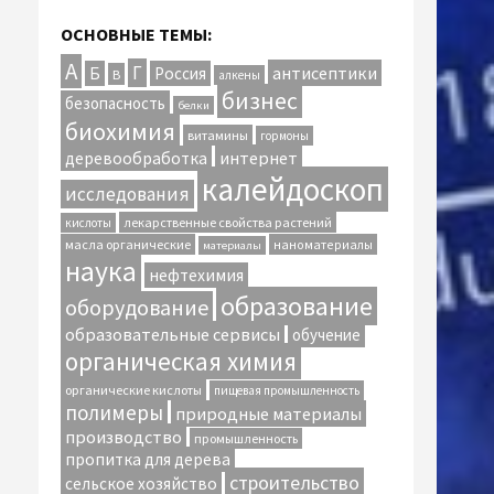
ОСНОВНЫЕ ТЕМЫ:
А
Г
антисептики
Б
Россия
В
алкены
бизнес
безопасность
белки
биохимия
витамины
гормоны
интернет
деревообработка
калейдоскоп
исследования
лекарственные свойства растений
кислоты
масла органические
наноматериалы
материалы
наука
нефтехимия
образование
оборудование
образовательные сервисы
обучение
органическая химия
органические кислоты
пищевая промышленность
полимеры
природные материалы
производство
промышленность
пропитка для дерева
строительство
сельское хозяйство