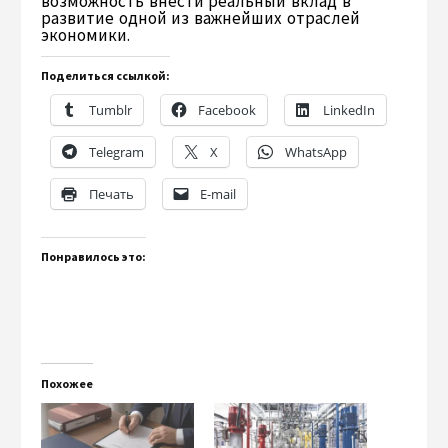
возможность внести реальный вклад в
развитие одной из важнейших отраслей
экономики.
Поделиться ссылкой:
Tumblr
Facebook
LinkedIn
Telegram
X
WhatsApp
Печать
E-mail
Понравилось это:
Похожее