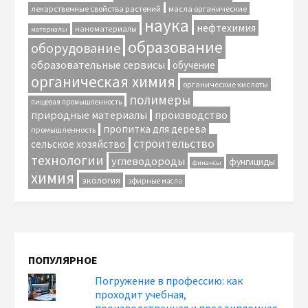
лекарственные свойства растений
масла органические
наука
нефтехимия
наноматериалы
материалы
образование
оборудование
образовательные сервисы
обучение
органическая химия
органические кислоты
полимеры
пищевая промышленность
природные материалы
производство
пропитка для дерева
промышленность
строительство
сельское хозяйство
технологии
углеводороды
фунгициды
финансы
химия
экология
эфирные масла
ПОПУЛЯРНОЕ
Погружение в профессию: как
проходит учебная,
производственная и преддипломная