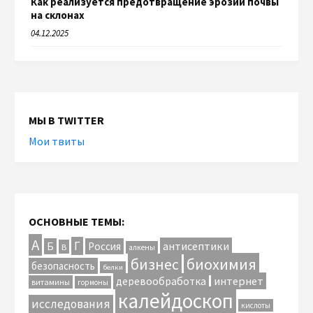
Как реализуется предотвращение эрозии почвы
на склонах
04.12.2025
МЫ В TWITTER
Мои твиты
ОСНОВНЫЕ ТЕМЫ:
А
Г
антисептики
Б
Россия
В
алкены
биохимия
бизнес
безопасность
белки
интернет
деревообработка
витамины
гормоны
калейдоскоп
исследования
кислоты