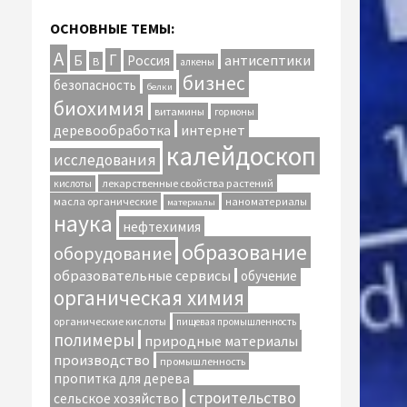
ОСНОВНЫЕ ТЕМЫ:
А
Г
антисептики
Б
Россия
В
алкены
бизнес
безопасность
белки
биохимия
витамины
гормоны
интернет
деревообработка
калейдоскоп
исследования
лекарственные свойства растений
кислоты
масла органические
наноматериалы
материалы
наука
нефтехимия
образование
оборудование
образовательные сервисы
обучение
органическая химия
органические кислоты
пищевая промышленность
полимеры
природные материалы
производство
промышленность
пропитка для дерева
строительство
сельское хозяйство