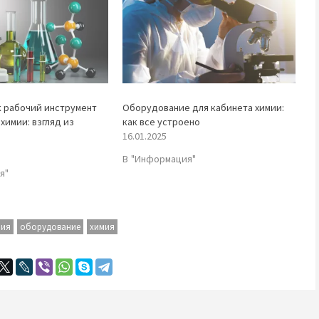
к рабочий инструмент
Оборудование для кабинета химии:
химии: взгляд из
как все устроено
16.01.2025
В "Информация"
я"
рия
оборудование
химия