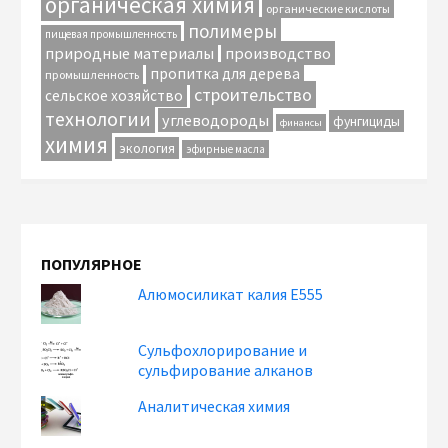
органическая химия
органические кислоты
полимеры
пищевая промышленность
природные материалы
производство
пропитка для дерева
промышленность
строительство
сельское хозяйство
технологии
углеводороды
фунгициды
финансы
химия
экология
эфирные масла
ПОПУЛЯРНОЕ
Алюмосиликат калия Е555
Сульфохлорирование и
сульфирование алканов
Аналитическая химия