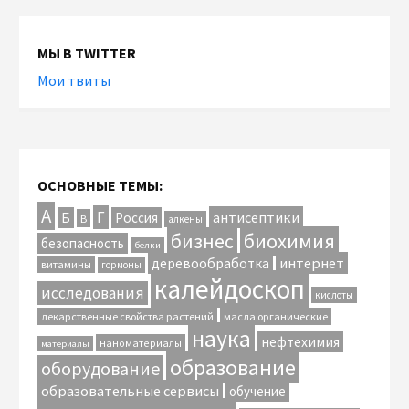
МЫ В TWITTER
Мои твиты
ОСНОВНЫЕ ТЕМЫ:
А
Г
антисептики
Б
Россия
В
алкены
биохимия
бизнес
безопасность
белки
интернет
деревообработка
витамины
гормоны
калейдоскоп
исследования
кислоты
лекарственные свойства растений
масла органические
наука
нефтехимия
наноматериалы
материалы
образование
оборудование
образовательные сервисы
обучение