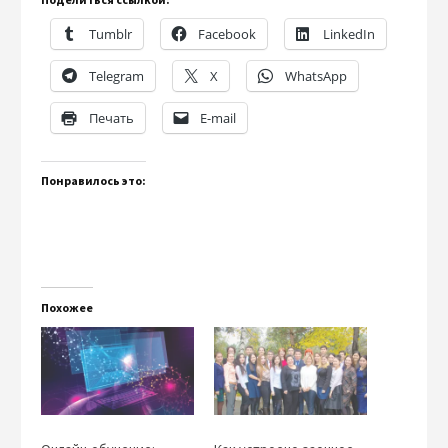
Tumblr
Facebook
LinkedIn
Telegram
X
WhatsApp
Печать
E-mail
Понравилось это:
Похожее