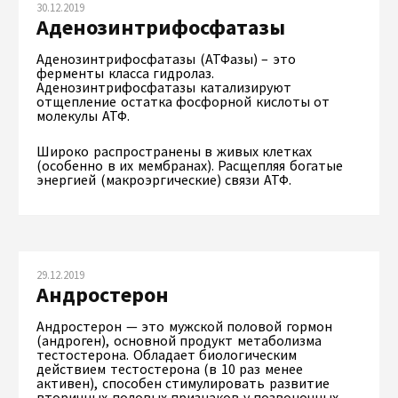
30.12.2019
Аденозинтрифосфатазы
Аденозинтрифосфатазы (АТФазы) – это
ферменты класса гидролаз.
Аденозинтрифосфатазы катализируют
отщепление остатка фосфорной кислоты от
молекулы АТФ.
Широко распространены в живых клетках
(особенно в их мембранах). Расщепляя богатые
энергией (макроэргические) связи АТФ.
29.12.2019
Андростерон
Андростерон — это мужской половой гормон
(андроген), основной продукт метаболизма
тестостерона. Обладает биологическим
действием тестостерона (в 10 раз менее
активен), способен стимулировать развитие
вторичных половых признаков у позвоночных.