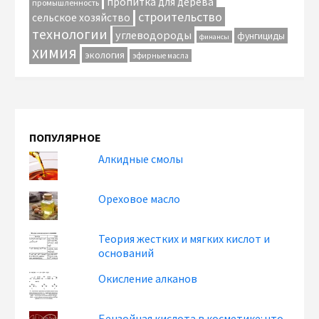
пропитка для дерева
промышленность
строительство
сельское хозяйство
технологии
углеводороды
фунгициды
финансы
химия
экология
эфирные масла
ПОПУЛЯРНОЕ
Алкидные смолы
Ореховое масло
Теория жестких и мягких кислот и
оснований
Окисление алканов
Бензойная кислота в косметике: что