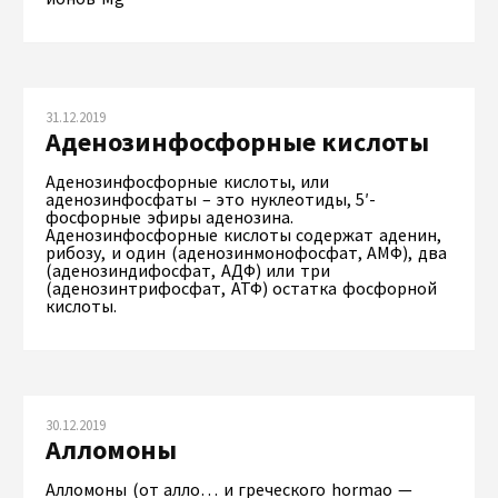
31.12.2019
Аденозинфосфорные кислоты
Аденозинфосфорные кислоты, или
аденозинфосфаты – это нуклеотиды, 5′-
фосфорные эфиры аденозина.
Аденозинфосфорные кислоты содержат аденин,
рибозу, и один (аденозинмонофосфат, АМФ), два
(аденозиндифосфат, АДФ) или три
(аденозинтрифосфат, АТФ) остатка фосфорной
кислоты.
30.12.2019
Алломоны
Алломоны (от алло… и греческого hormao —