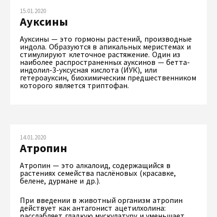
15.01.2020
Ауксины
Ауксины — это гормоны растений, производные
индола. Образуются в апикальных меристемах и
стимулируют клеточное растяжение. Один из
наиболее распространенных ауксинов — бетта-
индолил-3-уксусная кислота (ИУК), или
гетероауксин, биохимическим предшественником
которого является триптофан.
14.01.2020
Атропин
Атропин — это алкалоид, содержащийся в
растениях семейства паслёновых (красавке,
белене, дурмане и др.).
При введении в животный организм атропин
действует как антагонист ацетилхолина:
расслабляет гладкую мускулатуру и уменьшает