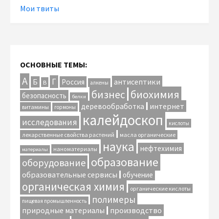
Мои твиты
ОСНОВНЫЕ ТЕМЫ:
А
Г
антисептики
Б
Россия
В
алкены
биохимия
бизнес
безопасность
белки
интернет
деревообработка
витамины
гормоны
калейдоскоп
исследования
кислоты
лекарственные свойства растений
масла органические
наука
нефтехимия
наноматериалы
материалы
образование
оборудование
образовательные сервисы
обучение
органическая химия
органические кислоты
полимеры
пищевая промышленность
природные материалы
производство