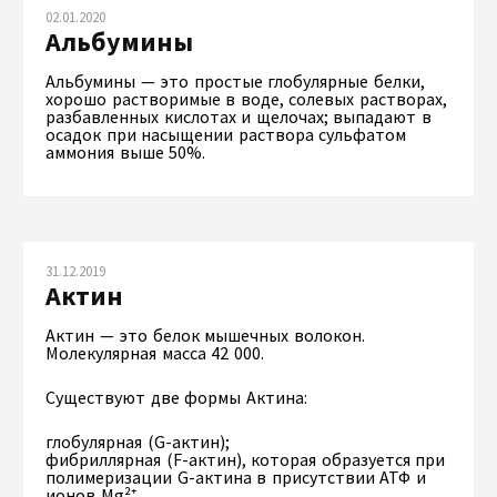
02.01.2020
Альбумины
Альбумины — это простые глобулярные белки,
хорошо растворимые в воде, солевых растворах,
разбавленных кислотах и щелочах; выпадают в
осадок при насыщении раствора сульфатом
аммония выше 50%.
31.12.2019
Актин
Актин — это белок мышечных волокон.
Молекулярная масса 42 000.
Существуют две формы Актина:
глобулярная (G-актин);
фибриллярная (F-актин), которая образуется при
полимеризации G-актина в присутствии АТФ и
ионов Mg²⁺