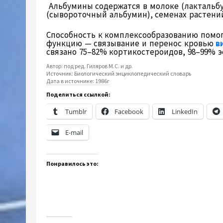
Альбумины содержатся в молоке (лактальбу
(сывороточный альбумин), семенах растений
Способность к комплексообразованию помо
функцию — связывание и перенос кровью
в
связано 75–82% кортикостероидов, 98–99% э
Автор:
под ред. Гиляров М.С. и др.
Источник:
Биологический энциклопедический словарь
Дата в источнике:
1986г
Поделиться ссылкой:
Tumblr
Facebook
LinkedIn
E-mail
Понравилось это: