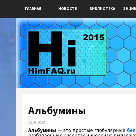
ГЛАВНАЯ
НОВОСТИ
БИБЛИОТЕКА
ЭНЦИ
Альбумины
02.01.2020
Альбумины
— это простые глобулярные
бел
разбавленных кислотах и щелочах; выпадаю