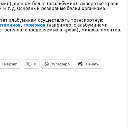
мин), яичном белке (овальбумин), сыворотке крови
 и т. д. Основный резервные белки организма.
гает альбуминам осуществлять транспортную
итаминов
,
гормонов
(например, с альбуминами
строгенов, определяемых в крови), микроэлементов.
Telegram
X
WhatsApp
Печать