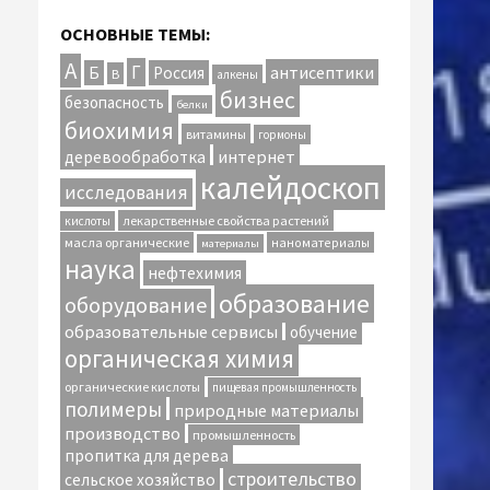
ОСНОВНЫЕ ТЕМЫ:
А
Г
антисептики
Б
Россия
В
алкены
бизнес
безопасность
белки
биохимия
витамины
гормоны
интернет
деревообработка
калейдоскоп
исследования
лекарственные свойства растений
кислоты
масла органические
наноматериалы
материалы
наука
нефтехимия
образование
оборудование
образовательные сервисы
обучение
органическая химия
органические кислоты
пищевая промышленность
полимеры
природные материалы
производство
промышленность
пропитка для дерева
строительство
сельское хозяйство