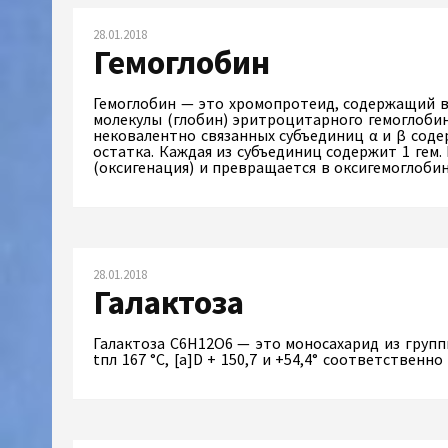
28.01.2018
Гемоглобин
Гемоглобин — это хромопротеид, содержащий в 
молекулы (глобин) эритроцитарного гемоглобина
нековалентно связанных субъединиц α и β сод
остатка. Каждая из субъединиц содержит 1 гем.
(оксигенация) и превращается в оксигемоглоб
28.01.2018
Галактоза
Галактоза C6H12O6 — это моносахарид из группы
tпл 167 °С, [а]D + 150,7 и +54,4° соответственно