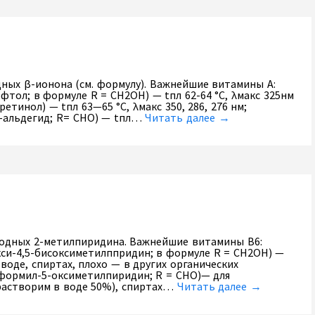
ных β-ионона (см. формулу). Важнейшие витамины А:
фтол; в формуле R = CH2OH) — tпл 62-64 °С, λмакс 325нм
ретинол) — tпл 63—65 °С, λмакс 350, 286, 276 нм;
1-альдегид; R= СНО) — tпл…
Читать далее →
водных 2-метилпиридина. Важнейшие витамины В6:
кси-4,5-бисоксиметилппридин; в формуле R = СН2ОН) —
воде, спиртах, плохо — в других органических
-формил-5-оксиметилпиридин; R = CHO)— для
 растворим в воде 50%), спиртах…
Читать далее →