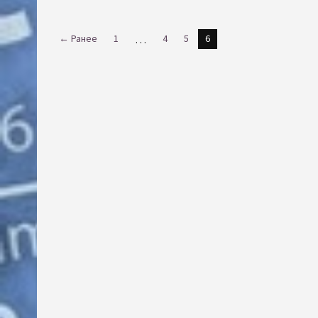
← Ранее
1
…
4
5
6