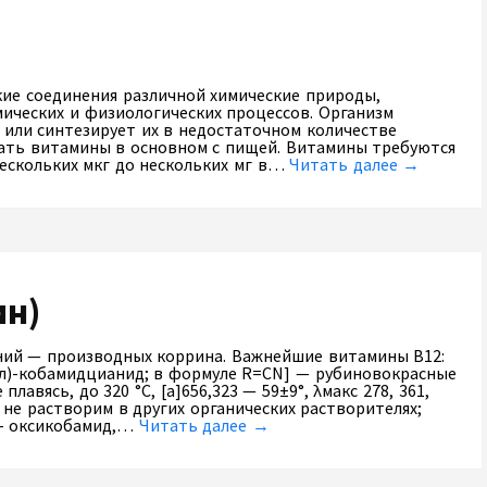
ие соединения различной химические природы,
ических и физиологических процессов. Организм
 или синтезирует их в недостаточном количестве
чать витамины в основном с пищей. Витамины требуются
нескольких мкг до нескольких мг в…
Читать далее →
ин)
ений — производных коррина. Важнейшие витамины В12:
л)-кобамидцианид; в формуле R=CN] — рубиновокрасные
лавясь, до 320 °С, [a]656,323 — 59±9°, λмакс 278, 361,
х, не растворим в других органических растворителях;
)- оксикобамид,…
Читать далее →