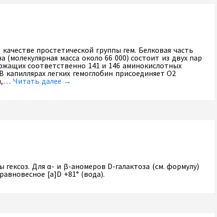
качестве простетической группы гем. Белковая часть
 (молекулярная масса около 66 000) состоит из двух пар
ержащих соответственно 141 и 146 аминокислотных
 В капиллярах легких гемоглобин присоединяет О2
ин,…
Читать далее →
 гексоз. Для α- и β-аномеров D-галактоза (см. формулу)
 равновесное [а]D +81° (вода).