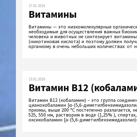
27.01.2018
Витамины
Витамины — это низкомолекулярные органическ
необходимые для осуществления важных биохим
человека и животных не синтезирует витамины
(никотиновая кислота) и поэтому должен полу
организму в очень небольших количествах: от 
23.01.2018
Витамин В12 (кобалам
Витамин В12 (кобаламин) – это группа соедин
цианокобаламин [α-(5,6-диметилбензимидазоли
призмы, выше 200 °С постепенно разлагается, не п
525, 550 нм, растворим в воде (1,25% ), спирта
оксикобаламин [а-(5,6-диметилбензимидазолил