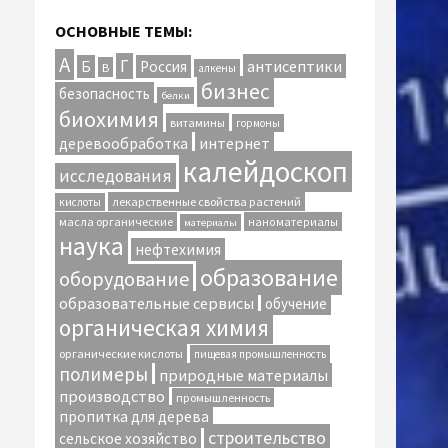
ОСНОВНЫЕ ТЕМЫ:
А
Г
антисептики
Б
Россия
В
алкены
бизнес
безопасность
белки
биохимия
витамины
гормоны
интернет
деревообработка
калейдоскоп
исследования
лекарственные свойства растений
кислоты
масла органические
наноматериалы
материалы
наука
нефтехимия
образование
оборудование
образовательные сервисы
обучение
органическая химия
органические кислоты
пищевая промышленность
полимеры
природные материалы
производство
промышленность
пропитка для дерева
строительство
сельское хозяйство