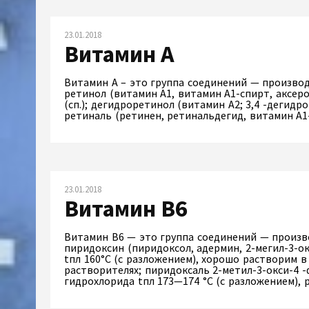
23.01.2018
Витамин А
Витамин А – это группа соединений — производ
ретинол (витамин A1, витамин A1-спирт, аксеро
(сп.); дегидроретинол (витамин А2; 3,4 -дегидро
ретиналь (ретинен, ретинальдегид, витамин A
23.01.2018
Витамин B6
Витамин B6 — это группа соединений — произ
пиридоксин (пиридоксол, адермин, 2-мегил-3-о
tпл 160°С (с разложением), хорошо растворим в 
растворителях; пиридоксаль 2-метил-3-окси-4 
гидрохлорида tпл 173—174 °С (с разложением),