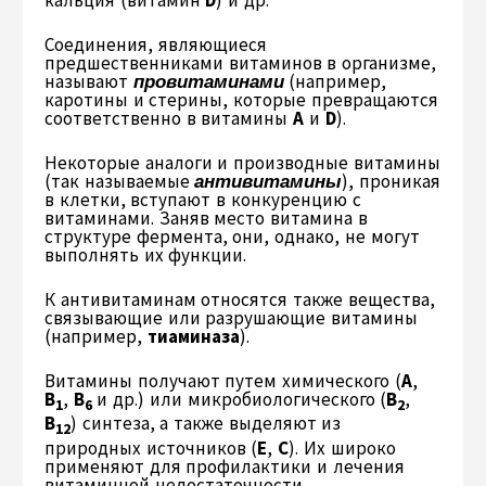
Соединения, являющиеся
предшественниками витаминов в организме,
называют
провитаминами
(например,
каротины и стерины, которые превращаются
соответственно в витамины
А
и
D
).
Некоторые аналоги и производные витамины
(так называемые
антивитамины
), проникая
в клетки, вступают в конкуренцию с
витаминами. Заняв место витамина в
структуре фермента, они, однако, не могут
выполнять их функции.
К антивитаминам относятся также вещества,
связывающие или разрушающие витамины
(например,
тиаминаза
).
Витамины получают путем химического (
A
,
B
,
B
и др.) или микробиологического (
В
,
1
6
2
В
) синтеза, а также выделяют из
12
природных источников (
Е
,
С
). Их широко
применяют для профилактики и лечения
витаминной недостаточности.