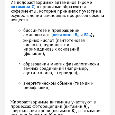
Из водорастворимых витаминов (кроме
витамина С
) в организме образуются
коферменты, которые принимают участие в
осуществлении важнейших процессов обмена
веществ:
биосинтезе и превращении
аминокислот (
витамины B
и
B1
),
6
2
жирных кислот (пантотеновая
кислота), пуриновых и
ниримидиновых оснований
(фолацин);
образовании многих физиологически
важных соединений (например,
ацетилхолина, стероидов);
энергетическом обмене (тиамин и
рибофлавин).
Жирорастворимые витамины участвуют в
процессах фоторецепции (витамин
А
),
свертывания крови (витамин
К
), всасывания
кальция (витамин
D
) и др.