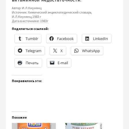
Автор: И.Л.Кнунянц
Источник: Химический энциклопедический словарь,
И.Л.Кнунянц,1983 г
Дата в источнике: 1983г
Поделиться ссылкой:
Tumblr
Facebook
LinkedIn
Telegram
X
WhatsApp
Печать
E-mail
Понравилось это:
Похожее