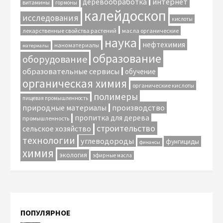
интернет
деревообработка
витамины
гормоны
калейдоскоп
исследования
кислоты
лекарственные свойства растений
масла органические
наука
нефтехимия
наноматериалы
материалы
образование
оборудование
образовательные сервисы
обучение
органическая химия
органические кислоты
полимеры
пищевая промышленность
природные материалы
производство
пропитка для дерева
промышленность
строительство
сельское хозяйство
технологии
углеводороды
фунгициды
финансы
химия
экология
эфирные масла
ПОПУЛЯРНОЕ