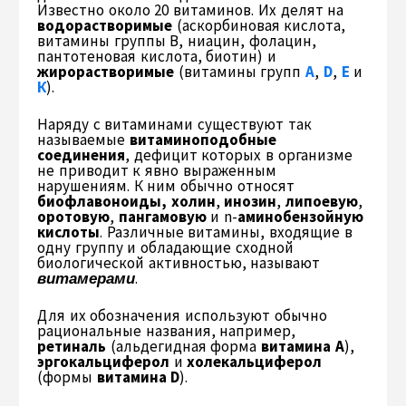
Известно около 20 витаминов. Их делят на
водорастворимые
(аскорбиновая кислота,
витамины группы В, ниацин, фолацин,
пантотеновая кислота, биотин) и
жирорастворимые
(витамины групп
A
,
D
,
Е
и
К
).
Наряду с витаминами существуют так
называемые
витаминоподобные
соединения
, дефицит которых в организме
не приводит к явно выраженным
нарушениям. К ним обычно относят
биофлавоноиды,
холин
,
инозин
,
липоевую
,
оротовую
,
пангамовую
и n-
аминобензойную
кислоты
. Различные витамины, входящие в
одну группу и обладающие сходной
биологической активностью, называют
витамерами
.
Для их обозначения используют обычно
рациональные названия, например,
ретиналь
(альдегидная форма
витамина А
),
эргокальциферол
и
холекальциферол
(формы
витамина D
).