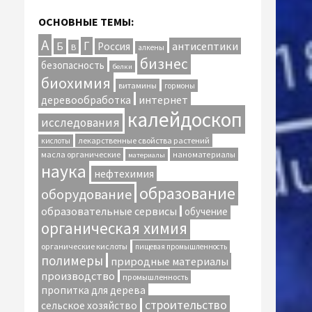
ОСНОВНЫЕ ТЕМЫ:
А
Г
антисептики
Б
Россия
В
алкены
бизнес
безопасность
белки
биохимия
витамины
гормоны
интернет
деревообработка
калейдоскоп
исследования
лекарственные свойства растений
кислоты
масла органические
наноматериалы
материалы
наука
нефтехимия
образование
оборудование
образовательные сервисы
обучение
органическая химия
органические кислоты
пищевая промышленность
полимеры
природные материалы
производство
промышленность
пропитка для дерева
строительство
сельское хозяйство