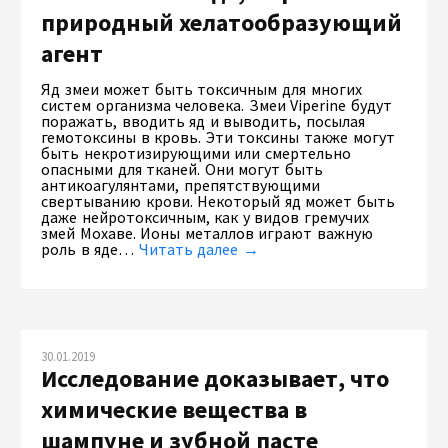
природный хелатообразующий
агент
Яд змеи может быть токсичным для многих
систем организма человека. Змеи Viperine будут
поражать, вводить яд и выводить, посылая
гемотоксины в кровь. Эти токсины также могут
быть некротизирующими или смертельно
опасными для тканей. Они могут быть
антикоагулянтами, препятствующими
свертыванию крови. Некоторый яд может быть
даже нейротоксичным, как у видов гремучих
змей Мохаве. Ионы металлов играют важную
роль в яде…
Читать далее →
30.01.2019
Исследование доказывает, что
химические вещества в
шампуне и зубной пасте