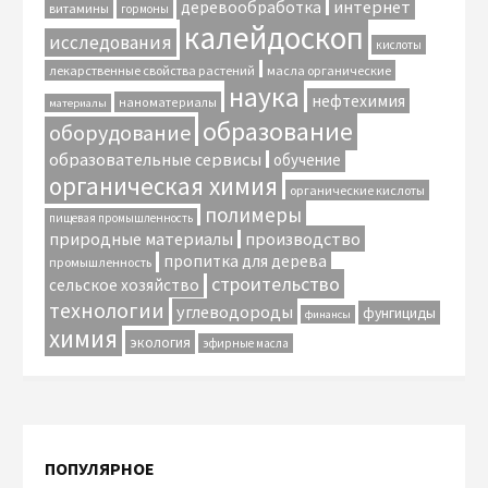
интернет
деревообработка
витамины
гормоны
калейдоскоп
исследования
кислоты
лекарственные свойства растений
масла органические
наука
нефтехимия
наноматериалы
материалы
образование
оборудование
образовательные сервисы
обучение
органическая химия
органические кислоты
полимеры
пищевая промышленность
природные материалы
производство
пропитка для дерева
промышленность
строительство
сельское хозяйство
технологии
углеводороды
фунгициды
финансы
химия
экология
эфирные масла
ПОПУЛЯРНОЕ