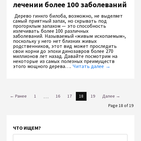
лечении более 100 заболеваний
Дерево гинкго билоба, возможно, не выделяет
самый приятный запах, но скрывать под
прогорклым запахом — это способность
излечивать более 100 различных
заболеваний. Называемый «живым ископаемым»,
поскольку у него нет близких живых
родственников, этот вид может проследить
свои корни до эпохи динозавров более 270
миллионов лет назад. Давайте посмотрим на
некоторые из самых полезных преимуществ
этого мощного дерева….
Читать далее →
← Ранее
1
…
16
17
18
19
Далее →
Page 18 of 19
ЧТО ИЩЕМ?