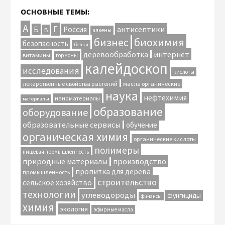
ОСНОВНЫЕ ТЕМЫ:
А
Г
антисептики
Б
Россия
В
алкены
биохимия
бизнес
безопасность
белки
интернет
деревообработка
витамины
гормоны
калейдоскоп
исследования
кислоты
лекарственные свойства растений
масла органические
наука
нефтехимия
наноматериалы
материалы
образование
оборудование
образовательные сервисы
обучение
органическая химия
органические кислоты
полимеры
пищевая промышленность
природные материалы
производство
пропитка для дерева
промышленность
строительство
сельское хозяйство
технологии
углеводороды
фунгициды
финансы
химия
экология
эфирные масла