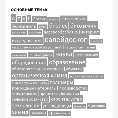
ОСНОВНЫЕ ТЕМЫ:
А
Г
антисептики
Б
Россия
В
алкены
биохимия
бизнес
безопасность
белки
интернет
деревообработка
витамины
гормоны
калейдоскоп
исследования
кислоты
лекарственные свойства растений
масла органические
наука
нефтехимия
наноматериалы
материалы
образование
оборудование
образовательные сервисы
обучение
органическая химия
органические кислоты
полимеры
пищевая промышленность
природные материалы
производство
пропитка для дерева
промышленность
строительство
сельское хозяйство
технологии
углеводороды
фунгициды
финансы
химия
экология
эфирные масла