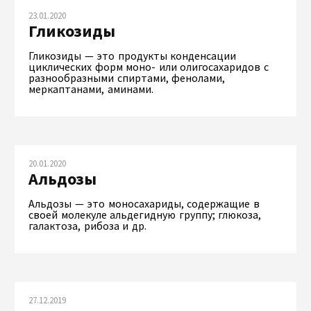
23.01.2020
Гликозиды
Гликозиды — это продукты конденсации
циклических форм моно- или олигосахаридов с
разнообразными спиртами, фенолами,
меркаптанами, аминами.
20.01.2020
Альдозы
Альдозы — это моносахариды, содержащие в
своей молекуле альдегидную группу; глюкоза,
галактоза, рибоза и др.
27.12.2019