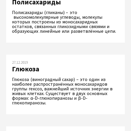
Полисахариды
Полисахариды (гликаны) – это
высокомолекулярные углеводы, молекулы
которых построены из моносахаридных
остатков, связанных гликозидными связями и
образующих линейные или разветвлённые цепи.
27.12.2019
Глюкоза
Глюкоза (виноградный сахар) – это один из
наиболее распространённых моносахаридов
группы гексоз, важнейший источник энергии в
живых клетках. Существует в двух основных
формах: α-D-глюкопиранозы и β-D-
глюкопиранозы.