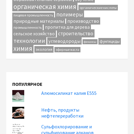
органическая химия
органические кислоты
полимеры
пищевая промышленность
природные материалы
производство
пропитка для дерева
промышленность
строительство
сельское хозяйство
технологии
углеводороды
фунгициды
финансы
химия
экология
эфирные масла
ПОПУЛЯРНОЕ
Алюмосиликат калия Е555
Нефть, продукты
нефтепереработки
Сульфохлорирование и
сульфирование алканов