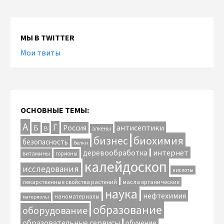
МЫ В TWITTER
Мои твиты
ОСНОВНЫЕ ТЕМЫ:
А
Г
антисептики
Б
Россия
В
алкены
биохимия
бизнес
безопасность
белки
интернет
деревообработка
витамины
гормоны
калейдоскоп
исследования
кислоты
лекарственные свойства растений
масла органические
наука
нефтехимия
наноматериалы
материалы
образование
оборудование
образовательные сервисы
обучение