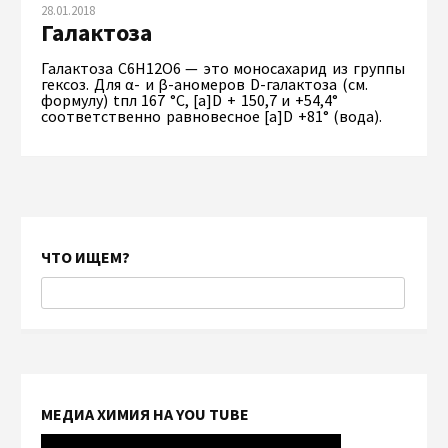
28.01.2018
Галактоза
Галактоза C6H12O6 — это моносахарид из группы
гексоз. Для α- и β-аномеров D-галактоза (см.
формулу) tпл 167 °С, [а]D + 150,7 и +54,4°
соответственно равновесное [а]D +81° (вода).
ЧТО ИЩЕМ?
МЕДИА ХИМИЯ НА YOU TUBE