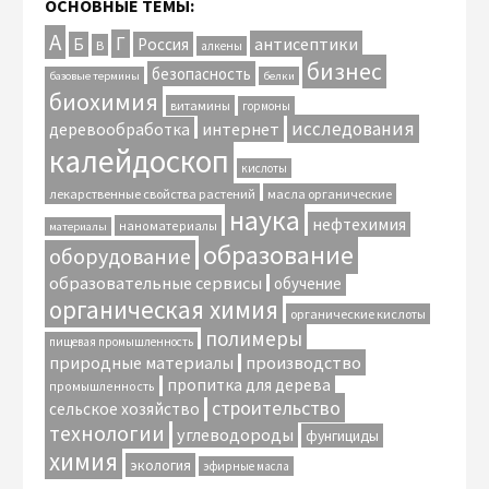
ОСНОВНЫЕ ТЕМЫ:
А
Г
антисептики
Б
Россия
В
алкены
бизнес
безопасность
базовые термины
белки
биохимия
витамины
гормоны
исследования
интернет
деревообработка
калейдоскоп
кислоты
лекарственные свойства растений
масла органические
наука
нефтехимия
наноматериалы
материалы
образование
оборудование
образовательные сервисы
обучение
органическая химия
органические кислоты
полимеры
пищевая промышленность
природные материалы
производство
пропитка для дерева
промышленность
строительство
сельское хозяйство
технологии
углеводороды
фунгициды
химия
экология
эфирные масла