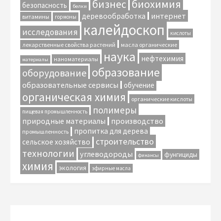
биохимия
бизнес
безопасность
белки
интернет
деревообработка
витамины
гормоны
калейдоскоп
исследования
кислоты
лекарственные свойства растений
масла органические
наука
нефтехимия
наноматериалы
материалы
образование
оборудование
образовательные сервисы
обучение
органическая химия
органические кислоты
полимеры
пищевая промышленность
природные материалы
производство
пропитка для дерева
промышленность
строительство
сельское хозяйство
технологии
углеводороды
фунгициды
финансы
химия
экология
эфирные масла