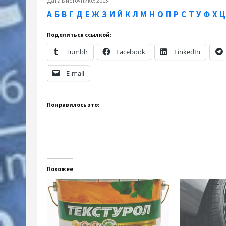
Дата в источнике:
2013г
А
Б
В
Г
Д
Е
Ж
З
И
Й
К
Л
М
Н
О
П
Р
С
Т
У
Ф
Х
Ц
Поделиться ссылкой:
Tumblr
Facebook
LinkedIn
E-mail
Понравилось это:
Похожее