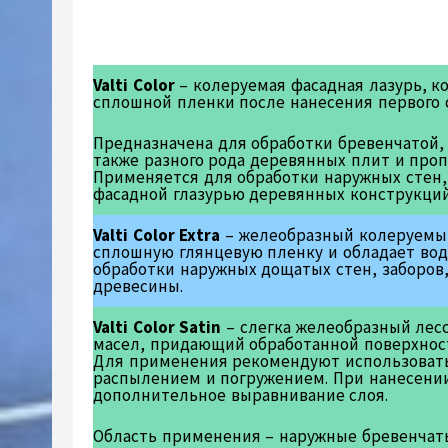
Valti Color
– колеруемая фасадная лазурь, к
сплошной пленки после нанесения первого 
Предназначена для обработки бревенчатой,
также разного рода деревянных плит и про
Применяется для обработки наружных стен,
фасадной глазурью деревянных конструкций
Valti Color Extra
– желеобразный колеруемый
сплошную глянцевую пленку и обладает во
обработки наружных дощатых стен, заборов
древесины.
Valti Color Satin
– слегка желеобразный лес
масел, придающий обработанной поверхности
Для применения рекомендуют использовать
распылением и погружением. При нанесени
дополнительное выравнивание слоя.
Область применения – наружные бревенчат