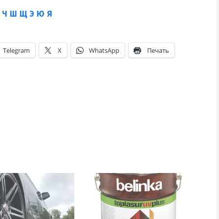
Ч
Ш
Щ
Э
Ю
Я
Telegram
X
WhatsApp
Печать