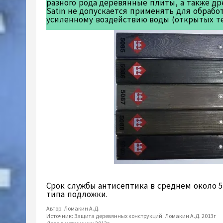
разного рода деревянные плиты, а также дре
Satin не допускается применять для обраб
усиленному воздействию воды (открытых те
Срок службы антисептика в среднем около 5
типа подложки.
Автор:
Ломакин А.Д.
Источник:
Защита деревянных конструкций. Ломакин А.Д. 2013г