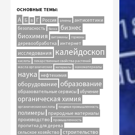
ОСНОВНЫЕ ТЕМЫ:
А
Г
антисептики
Б
Россия
В
алкены
бизнес
безопасность
белки
биохимия
витамины
гормоны
интернет
деревообработка
калейдоскоп
исследования
лекарственные свойства растений
кислоты
масла органические
наноматериалы
материалы
наука
нефтехимия
образование
оборудование
образовательные сервисы
обучение
органическая химия
органические кислоты
пищевая промышленность
полимеры
природные материалы
производство
промышленность
пропитка для дерева
строительство
сельское хозяйство