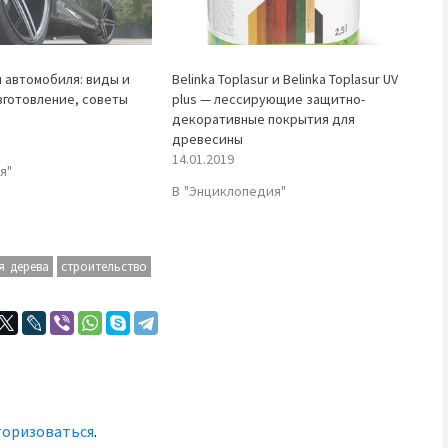
 автомобиля: виды и
Belinka Toplasur и Belinka Toplasur UV
зготовление, советы
plus — лессирующие защитно-
декоративные покрытия для
древесины
14.01.2019
я"
В "Энциклопедия"
я дерева
строительство
торизоваться
.