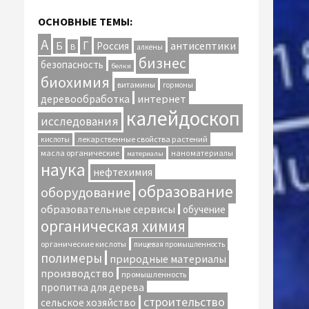
ОСНОВНЫЕ ТЕМЫ:
А
Г
антисептики
Б
Россия
В
алкены
бизнес
безопасность
белки
биохимия
витамины
гормоны
интернет
деревообработка
калейдоскоп
исследования
лекарственные свойства растений
кислоты
масла органические
наноматериалы
материалы
наука
нефтехимия
образование
оборудование
образовательные сервисы
обучение
органическая химия
органические кислоты
пищевая промышленность
полимеры
природные материалы
производство
промышленность
пропитка для дерева
строительство
сельское хозяйство