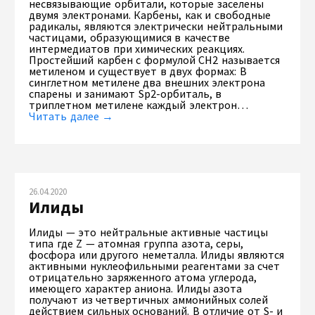
несвязывающие орбитали, которые заселены
двумя электронами. Карбены, как и свободные
радикалы, являются электрически нейтральными
частицами, образующимися в качестве
интермедиатов при химических реакциях.
Простейший карбен с формулой СН2 называется
метиленом и существует в двух формах: В
синглетном метилене два внешних электрона
спарены и занимают Sр2-орбиталь, в
триплетном метилене каждый электрон…
Читать далее →
26.04.2020
Илиды
Илиды — это нейтральные активные частицы
типа где Z — атомная группа азота, серы,
фосфора или другого неметалла. Илиды являются
активными нуклеофильными реагентами за счет
отрицательно заряженного атома углерода,
имеющего характер аниона. Илиды азота
получают из четвертичных аммонийных солей
действием сильных оснований. В отличие от S- и