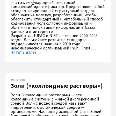
— это международный текстовый
химический идентификатор. Представляет собой
стандартизированный структурный код для
обозначения молекул, разработанный, чтобы
обеспечить стандартный и читабельный способ
кодирования молекулярной информации и
облегчить поиск такой информации в базах
данных и в интернете.
Разработан IUPAC и NIST в течение 2000-2005
годов. Дальнейшее развитие стандарта
поддерживается начиная с 2010 года
некоммерческой организацией InChI Trust,…
Читать далее →
19.03.2018
Золи («коллоидные растворы»)
Золи («коллоидные растворы») — это
коллоидные системы с жидкой дисперсионной
средой. 3оли с водной средой называют
гидрозолями, с органической средой —
органозолями. Частицы дисперсной фазы 3олей
(мицеллы) свободно участвуют в броуновском