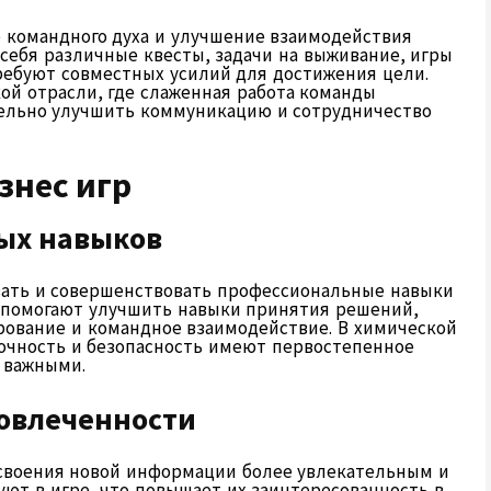
 командного духа и улучшение взаимодействия
себя различные квесты, задачи на выживание, игры
требуют совместных усилий для достижения цели.
й отрасли, где слаженная работа команды
тельно улучшить коммуникацию и сотрудничество
знес игр
ых навыков
вать и совершенствовать профессиональные навыки
и помогают улучшить навыки принятия решений,
рование и командное взаимодействие. В химической
очность и безопасность имеют первостепенное
 важными.
овлеченности
усвоения новой информации более увлекательным и
ют в игре, что повышает их заинтересованность в