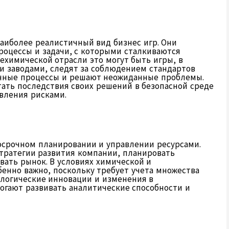
аиболее реалистичный вид бизнес игр. Они
оцессы и задачи, с которыми сталкиваются
ехимической отрасли это могут быть игры, в
 заводами, следят за соблюдением стандартов
нные процессы и решают неожиданные проблемы.
ать последствия своих решений в безопасной среде
вления рисками.
осрочном планировании и управлении ресурсами.
стратегии развития компании, планировать
вать рынок. В условиях химической и
нно важно, поскольку требует учета множества
ологические инновации и изменения в
огают развивать аналитические способности и