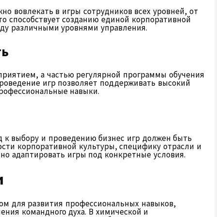
но вовлекать в игры сотрудников всех уровней, от
то способствует созданию единой корпоративной
ду различными уровнями управления.
ть
приятием, а частью регулярной программы обучения
проведение игр позволяет поддерживать высокий
профессиональные навыки.
д к выбору и проведению бизнес игр должен быть
сти корпоративной культуры, специфику отрасли и
но адаптировать игры под конкретные условия.
и
м для развития профессиональных навыков,
ния командного духа. В химической и