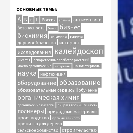
ОСНОВНЫЕ ТЕМЫ:
А
Г
антисептики
Б
Россия
В
алкены
бизнес
безопасность
белки
биохимия
витамины
гормоны
интернет
деревообработка
калейдоскоп
исследования
лекарственные свойства растений
кислоты
масла органические
наноматериалы
материалы
наука
нефтехимия
образование
оборудование
образовательные сервисы
обучение
органическая химия
органические кислоты
пищевая промышленность
полимеры
природные материалы
производство
промышленность
пропитка для дерева
строительство
сельское хозяйство