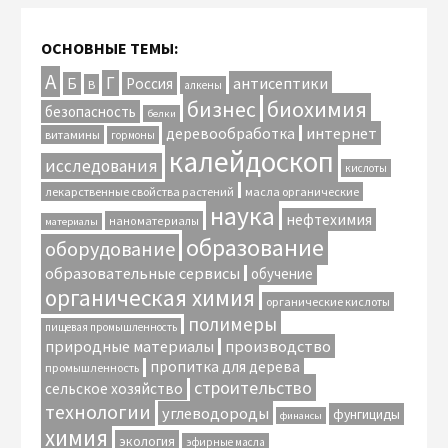
ОСНОВНЫЕ ТЕМЫ:
А
Г
антисептики
Б
Россия
В
алкены
биохимия
бизнес
безопасность
белки
интернет
деревообработка
витамины
гормоны
калейдоскоп
исследования
кислоты
лекарственные свойства растений
масла органические
наука
нефтехимия
наноматериалы
материалы
образование
оборудование
образовательные сервисы
обучение
органическая химия
органические кислоты
полимеры
пищевая промышленность
природные материалы
производство
пропитка для дерева
промышленность
строительство
сельское хозяйство
технологии
углеводороды
фунгициды
финансы
химия
экология
эфирные масла