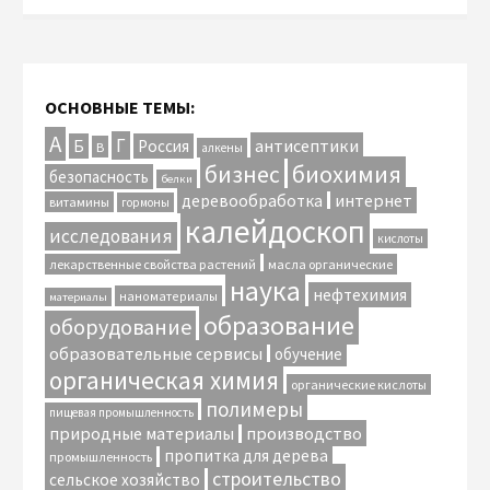
ОСНОВНЫЕ ТЕМЫ:
А
Г
антисептики
Б
Россия
В
алкены
биохимия
бизнес
безопасность
белки
интернет
деревообработка
витамины
гормоны
калейдоскоп
исследования
кислоты
лекарственные свойства растений
масла органические
наука
нефтехимия
наноматериалы
материалы
образование
оборудование
образовательные сервисы
обучение
органическая химия
органические кислоты
полимеры
пищевая промышленность
природные материалы
производство
пропитка для дерева
промышленность
строительство
сельское хозяйство