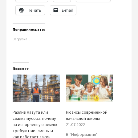
Печать
E-mail
Понравилось это:
Загрузка...
Похожее
Разлив мазута или
Нюансы современной
свалка мусора: почему
начальной школы
за испорченную землю
21.07.2022
требуют миллионы и
В "Информация"
как работает закон