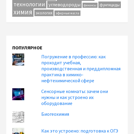
технологии
углеводороды
фунгициды
финансы
химия
экология
эфирные масла
ПОПУЛЯРНОЕ
Погружение в профессию: как
проходит учебная,
производственная и преддипломная
практика в химико-
нефтехимической сфере
Сенсорные комнаты: зачем они
нужны и как устроено их
оборудование
Биогеохимия
Как это устроено: подготовка к ОГЭ