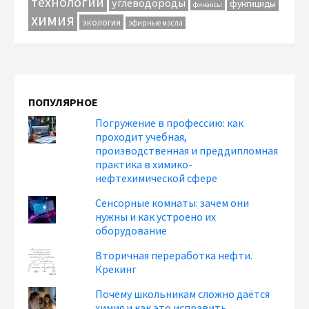
технологии
углеводороды
фунгициды
финансы
химия
экология
эфирные масла
ПОПУЛЯРНОЕ
Погружение в профессию: как
проходит учебная,
производственная и преддипломная
практика в химико-
нефтехимической сфере
Сенсорные комнаты: зачем они
нужны и как устроено их
оборудование
Вторичная переработка нефти.
Крекинг
Почему школьникам сложно даётся
химия и как это исправить