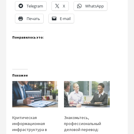
Telegram
X
WhatsApp
Печать
E-mail
Понравилось это:
Похожее
Критическая
Знакомьтесь,
информационная
профессиональный
инфраструктура в
деловой перевод: