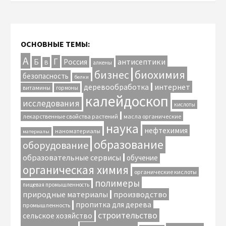
ОСНОВНЫЕ ТЕМЫ:
А
Г
антисептики
Б
Россия
В
алкены
биохимия
бизнес
безопасность
белки
интернет
деревообработка
витамины
гормоны
калейдоскоп
исследования
кислоты
лекарственные свойства растений
масла органические
наука
нефтехимия
наноматериалы
материалы
образование
оборудование
образовательные сервисы
обучение
органическая химия
органические кислоты
полимеры
пищевая промышленность
природные материалы
производство
пропитка для дерева
промышленность
строительство
сельское хозяйство