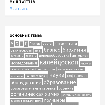
МЫ В TWITTER
Мои твиты
ОСНОВНЫЕ ТЕМЫ:
А
Г
антисептики
Б
Россия
В
алкены
биохимия
бизнес
безопасность
белки
интернет
деревообработка
витамины
гормоны
калейдоскоп
исследования
кислоты
лекарственные свойства растений
масла органические
наука
нефтехимия
наноматериалы
материалы
образование
оборудование
образовательные сервисы
обучение
органическая химия
органические кислоты
полимеры
пищевая промышленность