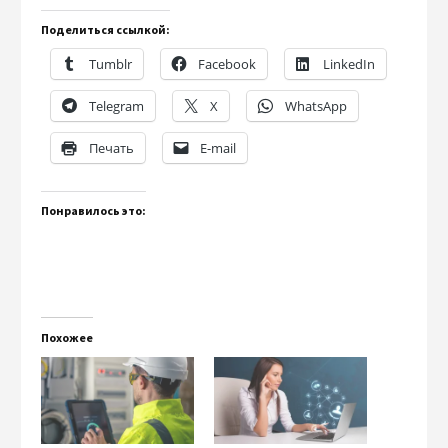
Поделиться ссылкой:
Tumblr
Facebook
LinkedIn
Telegram
X
WhatsApp
Печать
E-mail
Понравилось это:
Похожее