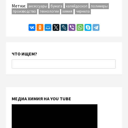
Метки:
аксессуары
бумага
калейдоскоп
полимеры
производство
технологии
химия
чернила
ЧТО ИЩЕМ?
МЕДИА ХИМИЯ НА YOU TUBE