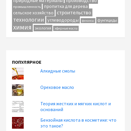
природные материалы
производство
пропитка для дерева
промышленность
строительство
сельское хозяйство
технологии
углеводороды
фунгициды
финансы
химия
экология
эфирные масла
ПОПУЛЯРНОЕ
Алкидные смолы
Ореховое масло
Теория жестких и мягких кислот и
оснований
Бензойная кислота в косметике: что
это такое?